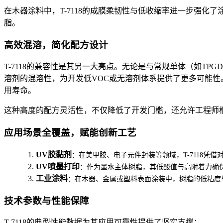
在木器涂料中，
T-7118
的成膜柔韧性与低收缩率进一步强化了
脂。
高效混溶，简化配方设计
T-7118
的兼容性是其另一大亮点。无论是与常规单体（如
TPG
溶剂的混溶性，为开发低
VOC
或无溶剂体系提供了更多可能性
用寿命。
这种高度的配方灵活性，不仅降低了开发门槛，还允许工程师
应用场景全覆盖，赋能创新工艺
1.
UV
胶黏剂
：在美甲胶、电子元件封装等领域，
T-7118
凭借
2.
UV
喷墨打印
：作为墨水主体树脂，其低酸值与高附着力确
3.
工业涂料
：在木器、金属或塑料表面涂装中，树脂的低粘度
技术参数与性能保障
T-7118
的典型性能数据为其应用可靠性提供了坚实支撑：