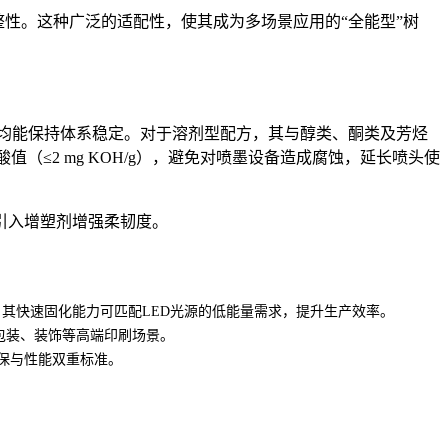
整性。这种广泛的适配性，使其成为多场景应用的
“
全能型
”
树
均能保持体系稳定。对于溶剂型配方，其与醇类、酮类及芳烃
酸值（
≤2 mg KOH/g
），避免对喷墨设备造成腐蚀，延长喷头使
引入增塑剂增强柔韧度。
。其快速固化能力可匹配
LED
光源的低能量需求，提升生产效率。
包装、装饰等高端印刷场景。
保与性能双重标准。