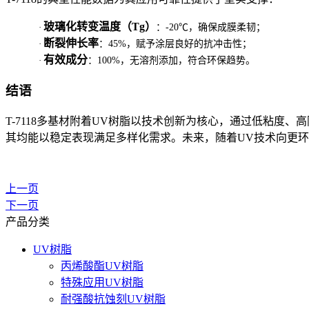
玻璃化转变温度（
Tg
）
·
：
-20℃
，确保成膜柔韧；
断裂伸长率
·
：
45%
，赋予涂层良好的抗冲击性；
有效成分
·
：
100%
，无溶剂添加，符合环保趋势。
结语
T-7118
多基材附着
UV
树脂以技术创新为核心，通过低粘度、高
其均能以稳定表现满足多样化需求。未来，随着
UV
技术向更环
上一页
下一页
产品分类
UV树脂
丙烯酸酯UV树脂
特殊应用UV树脂
耐强酸抗蚀刻UV树脂