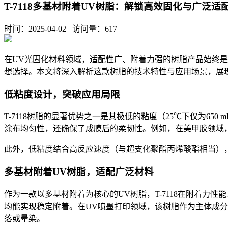
T-7118多基材附着UV树脂：解锁高效固化与广泛适
时间：2025-04-02 访问量：
617
在
UV
光固化材料领域，适配性广、附着力强的树脂产品始终是
想选择。本文将深入解析这款树脂的技术特性与应用场景，展
低粘度设计，突破应用局限
T-7118
树脂的显著优势之一是其极低的粘度（
25℃
下仅为
650 m
涂布均匀性，还确保了成膜后的柔韧性。例如，在美甲胶领域
此外，低粘度结合高反应速度（与超支化聚酯丙烯酸酯相当）
多基材附着
UV树脂，适配广泛材料
作为一款以多基材附着为核心的
UV
树脂，
T-7118
在附着力性能
均能实现稳定附着。在
UV
喷墨打印领域，该树脂作为主体成分
落或晕染。