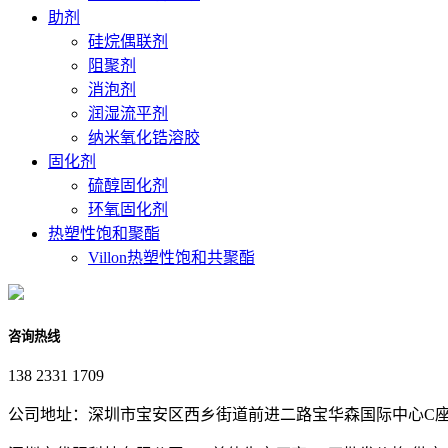
助剂
硅烷偶联剂
阻聚剂
消泡剂
润湿流平剂
纳米氧化锆溶胶
固化剂
硫醇固化剂
环氧固化剂
热塑性饱和聚酯
Villon热塑性饱和共聚酯
咨询热线
138 2331 1709
公司地址：深圳市宝安区西乡街道前进二路宝华森国际中心C座3