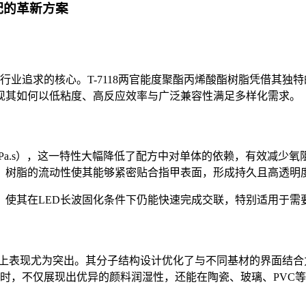
配的革新方案
行业追求的核心。
T-7118
两官能度聚酯丙烯酸酯树脂凭借其独特
现其如何以低粘度、高反应效率与广泛兼容性满足多样化需求。
Pa.s
），这一特性大幅降低了配方中对单体的依赖，有效减少氧
，树脂的流动性使其能够紧密贴合指甲表面，形成持久且高透明
，使其在
LED
长波固化条件下仍能快速完成交联，特别适用于需
上表现尤为突出。其分子结构设计优化了与不同基材的界面结合
时，不仅展现出优异的颜料润湿性，还能在陶瓷、玻璃、
PVC
等