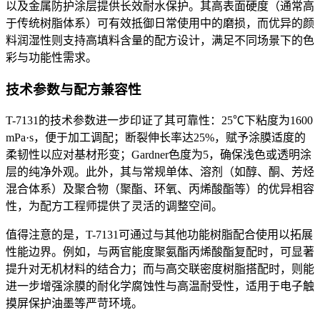
以及金属防护涂层提供长效耐水保护。其高表面硬度（通常高
于传统树脂体系）可有效抵御日常使用中的磨损，而优异的颜
料润湿性则支持高填料含量的配方设计，满足不同场景下的色
彩与功能性需求。
技术参数与配方兼容性
T-7131
的技术参数进一步印证了其可靠性：
25℃
下粘度为
1600
mPa·s
，便于加工调配；断裂伸长率达
25%
，赋予涂膜适度的
柔韧性以应对基材形变；
Gardner
色度为
5
，确保浅色或透明涂
层的纯净外观。此外，其与常规单体、溶剂（如醇、酮、芳烃
混合体系）及聚合物（聚酯、环氧、丙烯酸酯等）的优异相容
性，为配方工程师提供了灵活的调整空间。
值得注意的是，
T-7131
可通过与其他功能树脂配合使用以拓展
性能边界。例如，与两官能度聚氨酯丙烯酸酯复配时，可显著
提升对无机材料的结合力；而与高交联密度树脂搭配时，则能
进一步增强涂膜的耐化学腐蚀性与高温耐受性，适用于电子触
摸屏保护油墨等严苛环境。