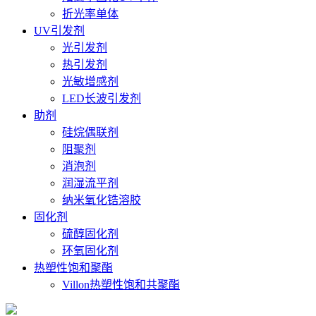
折光率单体
UV引发剂
光引发剂
热引发剂
光敏增感剂
LED长波引发剂
助剂
硅烷偶联剂
阻聚剂
消泡剂
润湿流平剂
纳米氧化锆溶胶
固化剂
硫醇固化剂
环氧固化剂
热塑性饱和聚酯
Villon热塑性饱和共聚酯