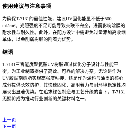
使用建议与注意事项
为确保
T-7131
的最佳性能，建议
UV
固化能量不低于
500
mJ/cm²
。光照强度不足可能导致交联不完全，进而影响涂膜的
耐水性与耐久性。此外，在配方设计中需避免过量添加高收缩
单体，以免削弱树脂的附着力优势。
结语
T-7131
三官能度聚氨酯
UV
树脂通过优化分子设计与性能平
衡，为工业制造提供了高效、可靠的解决方案。无论是作为
UV
胶黏剂树脂实现高强度粘接，还是作为涂料与油墨的核心
成分提供长效防护，其快速固化、高附着力与耐环境稳定性均
展现出显著优势。在追求绿色制造与工艺升级的当下，
T-7131
无疑将成为推动行业创新的关键材料之一。
上一页
下一页