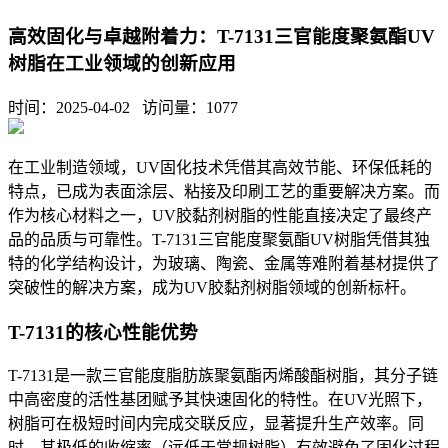
高效固化与卓越附着力：T-7131三官能度聚氨酯UV
树脂在工业领域的创新应用
时间：2025-04-02 访问量：
1077
在工业制造领域，
UV
固化技术凭借其高效节能、环保低耗的
特点，已成为表面涂层、粘接及印刷工艺的重要解决方案。而
作为核心材料之一，
UV
胶黏剂树脂的性能直接决定了最终产
品的品质与可靠性。
T-7131
三官能度聚氨酯
UV
树脂凭借其独
特的化学结构设计，为玻璃、陶瓷、金属等难附着基材提供了
突破性的解决方案，成为
UV
胶黏剂树脂领域的创新标杆。
T-7131的核心性能优势
T-7131
是一款三官能度脂肪族聚氨酯丙烯酸酯树脂，其分子链
中高密度的活性基团赋予其快速固化的特性。在
UV
光照下，
树脂可在极短时间内完成交联反应，显著提升生产效率。同
时，其极低的收缩率（远低于常规树脂）有效避免了固化过程