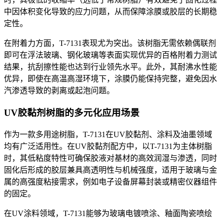
中因体积变化导致的应力问题，从而保障涂膜或胶层的长期稳
定性。
在附着力方面，
T-7131
表现尤为突出。该树脂无需依赖偶联剂
即可在浮法玻璃、钢化玻璃等表面实现优异的百格附着力测试
结果，抗刮擦性能也达到行业领先水平。此外，其耐沸水性能
优异，即使在高温高湿环境下，涂膜仍能保持完整，避免因水
汽渗透导致的剥离或起泡问题。
UV胶黏剂树脂的多元化应用场景
作为一款多用途树脂，
T-7131
在
UV
胶黏剂、涂料及油墨领域
均有广泛适用性。在
UV
胶黏剂配方中，以
T-7131
为主体树脂
时，其低粘度特性可确保胶液对基材的高效润湿与渗透，同时
固化后形成的胶层兼具高透明性与机械强度，适用于玻璃与金
属的高强度粘接需求，例如电子设备屏幕封装或精密仪器组件
的固定。
在
UV
涂料领域，
T-7131
能够为玻璃电镀喷涂、釉面陶瓷喷绘