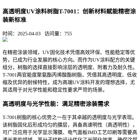
高透明度UV涂料树脂T-7001：创新材料赋能精密涂
装新标准
时间：2025-04-03 访问量：
755
在精密涂装领域，
UV
固化技术凭借高效环保、性能稳定等优
势，已成为行业发展的核心方向。而作为
UV
涂料配方的关键
组分，树脂的选择直接影响涂层的透明度、附着力及耐久性。
T-7001
两官能度聚氨酯丙烯酸酯树脂，凭借其高透明度、低收
缩及优异的耐候特性，成为高端
UV
涂料开发的理想选择，尤
其适用于对光学性能和稳定性要求严苛的场景。
高透明度与光学性能：满足精密涂装需求
T-7001
树脂的核心优势之一在于其卓越的透明度与光学表现。
该树脂固化后形成均匀的膜层，具备高速明性（高透明性），
可广泛应用于光学显示薄膜、电气面板
IMD
工艺印刷等需要高
透光率的领域。其分子结构设计优化了光固化效率，确保涂层