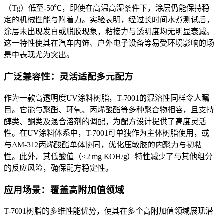
（
Tg
）低至
-50℃
，即使在高温高湿条件下，涂层仍能保持稳
定的机械性能与附着力。实验表明，经过长时间水煮测试后，
涂层未出现发白或脱胶现象，粘接力与透明度均无明显衰减。
这一特性使其在汽车内饰、户外电子设备等易受环境影响的场
景中表现尤为突出。
广泛兼容性：灵活适配多元配方
作为一款高透明度
UV
涂料树脂，
T-7001
的混溶性同样令人瞩
目。它能与聚酯、环氧、丙烯酸酯等多种聚合物相容，且支持
醇类、酮类及混合溶剂的调配，为配方设计提供了高度灵活
性。在
UV
涂料体系中，
T-7001
可单独作为主体树脂使用，或
与
AM-312
丙烯酸酯单体协同，优化压敏胶的内聚力与初粘
性。此外，其低酸值（
≤2 mg KOH/g
）特性减少了与其他组分
的反应风险，确保配方稳定性。
应用场景：覆盖高附加值领域
T-7001
树脂的多维性能优势，使其在多个高附加值领域展现潜