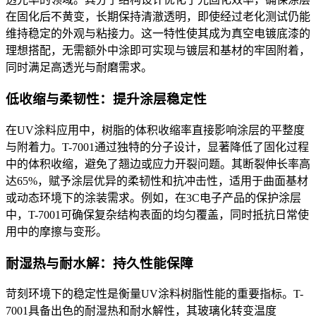
在固化后不黄变，长期保持清澈透明，即使经过老化测试仍能
维持稳定的外观与粘接力。这一特性使其成为真空电镀底漆的
理想搭配，无需额外中涂即可实现与镀层和基材的牢固附着，
同时满足高透光与耐磨需求。
低收缩与柔韧性：提升涂层稳定性
在
UV
涂料应用中，树脂的体积收缩率直接影响涂层的平整度
与附着力。
T-7001
通过独特的分子设计，显著降低了固化过程
中的体积收缩，避免了翘边或应力开裂问题。其断裂伸长率高
达
65%
，赋予涂层优异的柔韧性和抗冲击性，适用于曲面基材
或动态环境下的涂装需求。例如，在
3C
电子产品的保护涂层
中，
T-7001
可确保复杂结构表面的均匀覆盖，同时抵抗日常使
用中的摩擦与变形。
耐湿热与耐水解：持久性能保障
苛刻环境下的稳定性是衡量
UV
涂料树脂性能的重要指标。
T-
7001
具备出色的耐湿热和耐水解性，其玻璃化转变温度