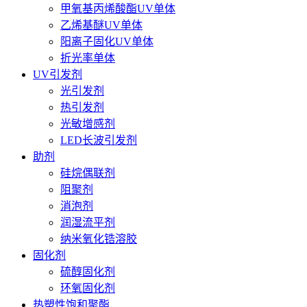
甲氧基丙烯酸酯UV单体
乙烯基醚UV单体
阳离子固化UV单体
折光率单体
UV引发剂
光引发剂
热引发剂
光敏增感剂
LED长波引发剂
助剂
硅烷偶联剂
阻聚剂
消泡剂
润湿流平剂
纳米氧化锆溶胶
固化剂
硫醇固化剂
环氧固化剂
热塑性饱和聚酯