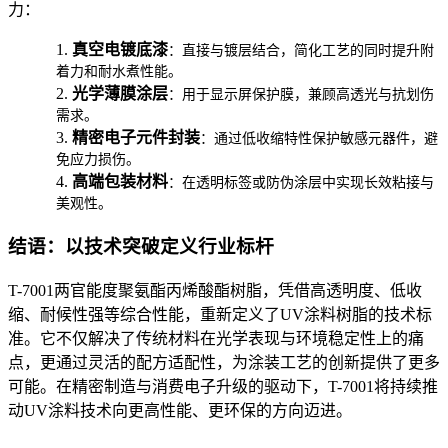
力：
1.
真空电镀底漆
：直接与镀层结合，简化工艺的同时提升附
着力和耐水煮性能。
2.
光学薄膜涂层
：用于显示屏保护膜，兼顾高透光与抗划伤
需求。
3.
精密电子元件封装
：通过低收缩特性保护敏感元器件，避
免应力损伤。
4.
高端包装材料
：在透明标签或防伪涂层中实现长效粘接与
美观性。
结语：以技术突破定义行业标杆
T-7001
两官能度聚氨酯丙烯酸酯树脂，凭借高透明度、低收
缩、耐候性强等综合性能，重新定义了
UV
涂料树脂的技术标
准。它不仅解决了传统材料在光学表现与环境稳定性上的痛
点，更通过灵活的配方适配性，为涂装工艺的创新提供了更多
可能。在精密制造与消费电子升级的驱动下，
T-7001
将持续推
动
UV
涂料技术向更高性能、更环保的方向迈进。