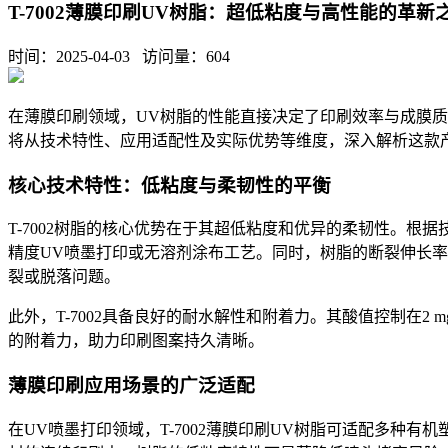
T-7002薄膜印刷UV树脂：超低粘度与高性能的革新
时间：2025-04-03 访问量：
604
在薄膜印刷领域，
UV
树脂的性能直接决定了印刷效率与成膜质
将从技术特性、应用适配性及实际优势等维度，深入解析这款
核心技术特性：低粘度与柔韧性的平衡
T-7002
树脂的核心优势在于其超低粘度和优异的柔韧性。根据
精度
UV
喷墨打印或无溶剂涂布工艺。同时，树脂的断裂伸长率
裂或脱落问题。
此外，
T-7002
具备良好的耐水解性和附着力。其酸值控制在
2 m
的附着力，助力印刷图案持久清晰。
薄膜印刷应用场景的广泛适配
在
UV
喷墨打印领域，
T-7002
薄膜印刷
UV
树脂可适配多种有机