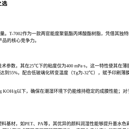
之选
量。
T-7002
作为一款两官能度聚氨酯丙烯酸酯树脂，凭借其独特
产品的核心竞争力。
技术参数，其在
25℃
下的粘度仅为
400 mPa·s
，这一特性使其在薄
达到
55%
，配合低玻璃化转变温度（
Tg
为
-32℃
），赋予印刷薄
g KOH/g
以下，确保在潮湿环境下仍能维持稳定的成膜性能；对
塑料基材，如
PET
、
PA
等，其优异的颜料润湿性能够提升墨水色