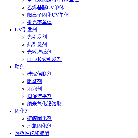
甲氧基丙烯酸酯UV单体
乙烯基醚UV单体
阳离子固化UV单体
折光率单体
UV引发剂
光引发剂
热引发剂
光敏增感剂
LED长波引发剂
助剂
硅烷偶联剂
阻聚剂
消泡剂
润湿流平剂
纳米氧化锆溶胶
固化剂
硫醇固化剂
环氧固化剂
热塑性饱和聚酯