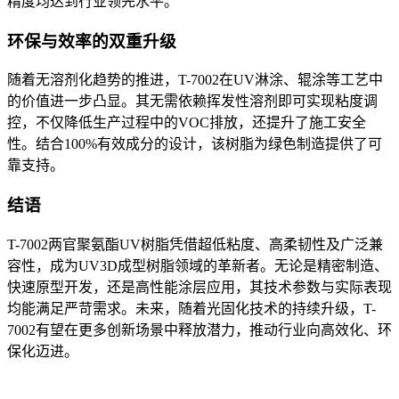
精度均达到行业领先水平。
环保与效率的双重升级
随着无溶剂化趋势的推进，
T-7002
在
UV
淋涂、辊涂等工艺中
的价值进一步凸显。其无需依赖挥发性溶剂即可实现粘度调
控，不仅降低生产过程中的
VOC
排放，还提升了施工安全
性。结合
100%
有效成分的设计，该树脂为绿色制造提供了可
靠支持。
结语
T-7002
两官聚氨酯
UV
树脂凭借超低粘度、高柔韧性及广泛兼
容性，成为
UV3D
成型树脂领域的革新者。无论是精密制造、
快速原型开发，还是高性能涂层应用，其技术参数与实际表现
均能满足严苛需求。未来，随着光固化技术的持续升级，
T-
7002
有望在更多创新场景中释放潜力，推动行业向高效化、环
保化迈进。