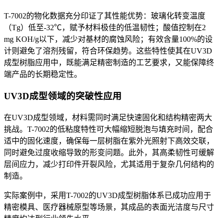
T-7002
的物化数据充分印证了其性能优势：玻璃化转变温度
（
Tg
）低至
-32℃
，赋予材料极佳的低温韧性；酸值控制在
2
mg KOH/g
以下，减少对基材的腐蚀风险；有效含量
100%
的设
计则避免了溶剂残留，符合环保趋势。这些特性使其在
UV3D
成型树脂应用中，既能满足精密制造的工艺要求，又能保障终
端产品的长期稳定性。
UV3D成型领域的突破性应用
在
UV3D
成型领域，材料需同时满足快速固化和结构精密两大
挑战。
T-7002
的低粘度特性可大幅缩短脱泡与填充时间，配合
适中的固化速度，确保每一层树脂在紫外光照射下高效交联，
同时避免过度收缩导致的形变问题。此外，其高柔韧性可缓解
层间应力，减少打印件开裂风险，尤其适用于复杂几何结构的
制造。
实际案例中，采用
T-7002
的
UV3D
成型树脂体系已成功应用于
精密模具、医疗器械原型等场景，其成品的表面光洁度与尺寸