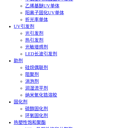
乙烯基醚UV单体
阳离子固化UV单体
折光率单体
UV引发剂
光引发剂
热引发剂
光敏增感剂
LED长波引发剂
助剂
硅烷偶联剂
阻聚剂
消泡剂
润湿流平剂
纳米氧化锆溶胶
固化剂
硫醇固化剂
环氧固化剂
热塑性饱和聚酯