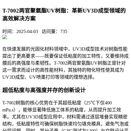
T-7002两官聚氨酯UV树脂：革新UV3D成型领域的
高效解决方案
时间：2025-04-03 访问量：
735
在快速发展的光固化材料领域中，
UV3D
成型技术对树脂性能
提出了更高要求
——
既要保证低粘度的加工特性，又要维持成
膜后的高强度与柔韧性。
T-7002
两官聚氨酯
UV
树脂正是针对
这一需求而设计的高性能材料，其独特的物化特性使其成为
UV3D
成型、
UV
喷墨打印等领域的理想选择。
超低粘度与高强度并存的创新设计
T-7002
树脂的核心优势在于其超低粘度（
25℃
下仅
400
mPa.s
），能够显著降低施工体系的粘度，从而提升加工效
率。尤其在
UV3D
成型应用中，材料需通过逐层堆叠实现精密
结构，低粘度特性可确保树脂快速均匀填充模具，避免气泡或
分层问题。同时，其分子量（
GPC
测试为
1200
）与交联设计平