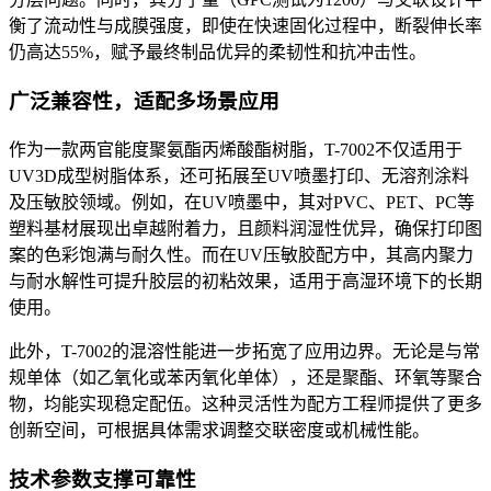
衡了流动性与成膜强度，即使在快速固化过程中，断裂伸长率
仍高达
55%
，赋予最终制品优异的柔韧性和抗冲击性。
广泛兼容性，适配多场景应用
作为一款两官能度聚氨酯丙烯酸酯树脂，
T-7002
不仅适用于
UV3D
成型树脂体系，还可拓展至
UV
喷墨打印、无溶剂涂料
及压敏胶领域。例如，在
UV
喷墨中，其对
PVC
、
PET
、
PC
等
塑料基材展现出卓越附着力，且颜料润湿性优异，确保打印图
案的色彩饱满与耐久性。而在
UV
压敏胶配方中，其高内聚力
与耐水解性可提升胶层的初粘效果，适用于高湿环境下的长期
使用。
此外，
T-7002
的混溶性能进一步拓宽了应用边界。无论是与常
规单体（如乙氧化或苯丙氧化单体），还是聚酯、环氧等聚合
物，均能实现稳定配伍。这种灵活性为配方工程师提供了更多
创新空间，可根据具体需求调整交联密度或机械性能。
技术参数支撑可靠性