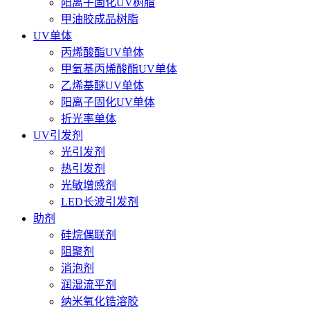
阳离子固化UV树脂
甲油胶成品树脂
UV单体
丙烯酸酯UV单体
甲氧基丙烯酸酯UV单体
乙烯基醚UV单体
阳离子固化UV单体
折光率单体
UV引发剂
光引发剂
热引发剂
光敏增感剂
LED长波引发剂
助剂
硅烷偶联剂
阻聚剂
消泡剂
润湿流平剂
纳米氧化锆溶胶