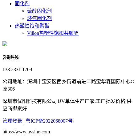
固化剂
硫醇固化剂
环氧固化剂
热塑性饱和聚酯
Villon热塑性饱和共聚酯
咨询热线
138 2331 1709
公司地址：深圳市宝安区西乡街道前进二路宝华森国际中心C
座306
深圳市优阳科技有限公司|UV单体生产厂家,工厂批发价格,供
应商哪家好
管理登录
|
粤ICP备2022068007号
https://www.uvsino.com