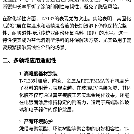
断裂伸长率平衡了涂膜的刚性与韧性，避免了脆裂风险。
在耐化学性方面，T-7133的表现尤为突出。实验表明，其固化
后的涂层在常温水和酒精混合液的长期浸泡下仍能保持完整
性，
耐酸碱性
接近传统双组份环氧涂料（EP）的水平。这一
特性使其成为替代溶剂型涂料的环保解决方案，尤其适用于需
要频繁接触腐蚀性介质的场景。
二、多领域应用适配性
1.
高难度基材涂装
T-7133对玻璃、陶瓷、金属及PET/PMMA等有机高分
子材料的附着力表现卓越。在玻璃UV涂装领域，其固
化膜不仅可通过真空镀膜工艺实现金属化效果，还能
在电镀面涂后维持稳定的附着力，适用于高端装饰玻
璃和电子器件的保护涂层。
2.
严苛环境防护
凭借与聚氨酯、环氧树脂等聚合物的良好相容性，T-