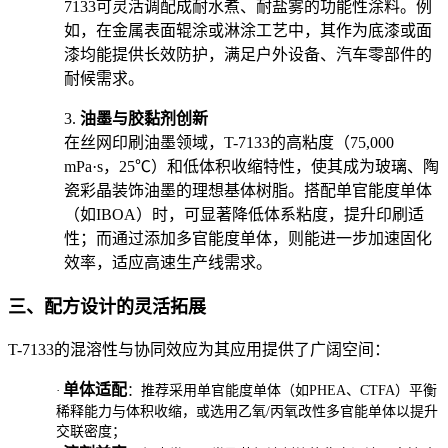
7133可灵活调配成耐水煮、耐盐雾的功能性涂料。例
如，在金属表面辊涂或淋涂工艺中，其作为底漆或面
漆均能提供长效防护，满足户外设备、汽车零部件的
耐候需求。
3.
油墨与胶黏剂创新
在丝网印刷油墨领域，T-7133的高粘度（75,000
mPa·s，25℃）和低体积收缩特性，使其成为玻璃、陶
瓷彩晶装饰油墨的理想基体树脂。搭配单官能度单体
（如IBOA）时，可显著降低体系粘度，提升印刷适
性；而通过添加多官能度单体，则能进一步加速固化
效率，适应高速生产线需求。
三、配方设计的灵活拓展
T-7133的混溶性与协同效应为其应用提供了广阔空间：
单体适配
·
：推荐采用单官能度单体（如PHEA、CTFA）平衡
稀释能力与体积收缩，或选用乙氧/丙氧改性多官能单体以提升
交联密度；