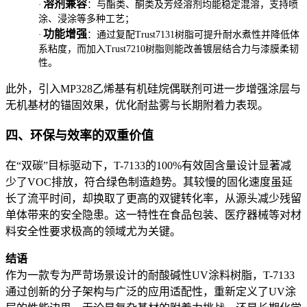
溶剂兼容
·
：与酯类、酮类及芳烃溶剂均能稳定混溶，支持喷
涂、浸涂等多种工艺；
功能增强
·
：通过复配Trust7131树脂可提升耐水煮性并降低体
系粘度，而加入Trust7210树脂则能改善镀层结合力与漆膜柔韧
性。
此外，引入MP328乙烯基有机硅烷偶联剂可进一步增强涂层与
无机基材的锚固效果，优化耐盐雾与长期附着力表现。
四、环保与效率的双重价值
在“双碳”目标驱动下，T-7133的100%有效固含量设计显著减
少了VOC排放，符合绿色制造趋势。其较慢的固化速度虽延
长了流平时间，却换取了更高的双键转化率，从源头减少残留
单体带来的安全隐患。这一特性在食品包装、医疗器械等对材
料安全性要求极高的领域尤为关键。
结语
作为一款专为严苛场景设计的
耐酸碱性UV涂料树脂
，T-7133
通过创新的分子架构与广泛的应用适配性，重新定义了UV涂