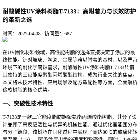
耐酸碱性UV涂料树脂T-7133：高附着力与长效防护
的革新之选
时间：2025-04-08 访问量：
687
在UV固化材料领域，高性能树脂的选择直接决定了涂层的最
终性能。针对玻璃、陶瓷、金属等难以附着的基材，以及严苛
环境下的耐化学腐蚀需求，
耐酸碱性UV涂料树脂T-7133
凭借
其独特的三官能度聚酯丙烯酸酯结构，成为行业关注的焦点。
本文将从技术特性、应用场景及配方适配性等方面，全面解析
这款树脂的核心优势。
一、突破性技术特性
T-7133是一款三官能度脂肪族聚氨酯丙烯酸酯树脂，其分子设
计兼顾了高反应活性与优异的机械性能。通过优化官能团分布
与分子链段，该树脂在固化过程中实现了高达80℃的玻璃化转
变温度（Tg），赋予涂层出色的硬度和致密性。同时，15%的