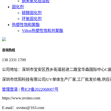
纳米氧化锆溶胶
固化剂
硫醇固化剂
环氧固化剂
热塑性饱和聚酯
Villon热塑性饱和共聚酯
咨询热线
138 2331 1709
公司地址：深圳市宝安区西乡街道前进二路宝华森国际中心C座3
深圳市优阳科技有限公司|UV单体生产厂家,工厂批发价格,供
管理登录
|
粤ICP备2022068007号
https://www.uvsino.com
E-mail：uvsino@163.com