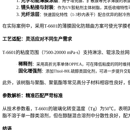
1.
光学功能薄膜涂层
：用于增亮膜、扩散膜等光学薄膜的表
2.
镜头粘接与封装
：作为UV胶粘剂主体树脂，其低收缩特性
3.
光纤涂层
：快速固化特性（1-3秒内表干）配合优异的耐冷
在实际案例中，采用T-6601的薄膜固化防翘曲方案可使光学膜
工艺适配：灵活应对不同生产需求
T-6601的粘度范围（7500-20000 mPa·s）支持淋涂
稀释剂
·
：采用高折光率单体OPPEA，可在降低粘度的同时维
固化增强剂
·
：添加Thiol-80L硫醇类固化剂，可进一步提
此外，该树脂与聚酯、聚氨酯等常见高分子材料相容性良好，
参数解析：精准匹配严苛标准
从技术参数看，T-6601的玻璃化转变温度（Tg）为50℃，
脂不溶于单一醇类溶剂，但在醇醚混合溶剂中分散性良好，配
结语