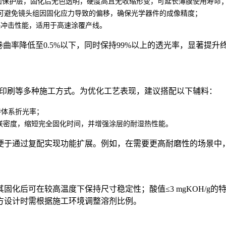
面保护层，固化后无色透明，硬度高且无收缩形变，可延长薄膜使用寿命
可避免镜头组因固化应力导致的偏移，确保光学器件的成像精度；
热冲击性能，适用于高速涂覆产线。
卷曲率降低至0.5%以下，同时保持99%以上的透光率，显著提
、辊涂及丝网印刷等多种施工方式。为优化工艺表现，建议搭配以下辅料：
持体系折光率；
升交联密度，缩短完全固化时间，并增强涂层的耐湿热性能。
便于通过复配实现功能扩展。例如，在需要更高耐磨性的场景中
表明其固化后可在较高温度下保持尺寸稳定性；酸值≤3 mgKOH
方设计时需根据施工环境调整溶剂比例。