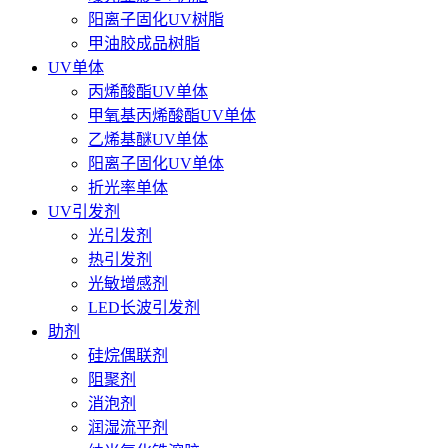
阳离子固化UV树脂
甲油胶成品树脂
UV单体
丙烯酸酯UV单体
甲氧基丙烯酸酯UV单体
乙烯基醚UV单体
阳离子固化UV单体
折光率单体
UV引发剂
光引发剂
热引发剂
光敏增感剂
LED长波引发剂
助剂
硅烷偶联剂
阻聚剂
消泡剂
润湿流平剂