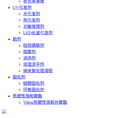
折光率单体
UV引发剂
光引发剂
热引发剂
光敏增感剂
LED长波引发剂
助剂
硅烷偶联剂
阻聚剂
消泡剂
润湿流平剂
纳米氧化锆溶胶
固化剂
硫醇固化剂
环氧固化剂
热塑性饱和聚酯
Villon热塑性饱和共聚酯