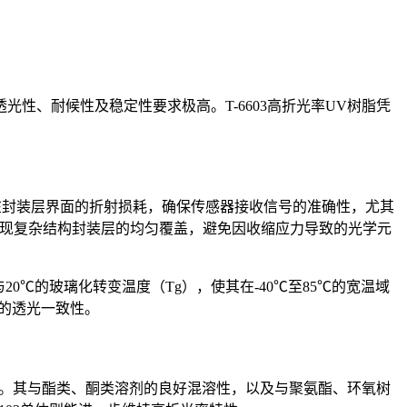
透光性、耐候性及稳定性要求极高。
T-6603
高折光率
UV
树脂凭
光线在封装层界面的折射损耗，确保传感器接收信号的准确性，尤其
，能够实现复杂结构封装层的均匀覆盖，避免因收缩应力导致的光学元
0℃的玻璃化转变温度（Tg），使其在-40℃至85℃的宽温域
口的透光一致性。
封装。其与酯类、酮类溶剂的良好混溶性，以及与聚氨酯、环氧树