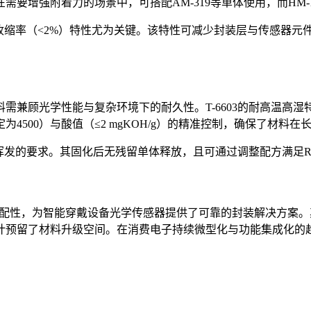
要增强附着力的场景中，可搭配AM-319等单体使用，而HM-
的低收缩率（<2%）特性尤为关键。该特性可减少封装层与传感器
需兼顾光学性能与复杂环境下的耐久性。T-6603的耐高温高湿
4500）与酸值（≤2 mgKOH/g）的精准控制，确保了材料
低挥发的要求。其固化后无残留单体释放，且可通过调整配方满足
工艺适配性，为智能穿戴设备光学传感器提供了可靠的封装解决方
计预留了材料升级空间。在消费电子持续微型化与功能集成化的