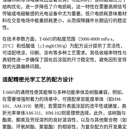
结构优化，进一步降低了介电损耗，这一特性在需要高频信号
传输或电磁敏感的光电设备中尤为重要。低介电损耗意味着材
料在交变电场中能量损耗更小，从而保障器件长期运行的稳定
性。
在技术参数方面，T-6605的粘度范围（5000-8000 mPa·s，
25°C）和低酸值（≤3 mgKOH/g）为配方设计提供了灵活性，
可适配喷涂、印刷、涂布等多种工艺需求。其低收缩率特性与
高韧性进一步确保了固化后涂层的尺寸稳定性，避免因形变导
致的光路偏移问题。
适配精密光学工艺的配方设计
T-6605的通用性使其能够与多种功能单体及树脂兼容。例如，
在需要增强附着力的场景中，可搭配单官能度单体（如HM-
101、AM-319）使用；若需提升表面涂层的流平性或硬度，高
折光率单体AM-311、HM-102则是理想选择。此外，该树脂与
酯类、酮类及芳烃溶剂的良好混溶性，以及与其他聚合物（如
聚酯、环氧树脂、聚氨酯）的相容性，为复杂配方的开发奠定