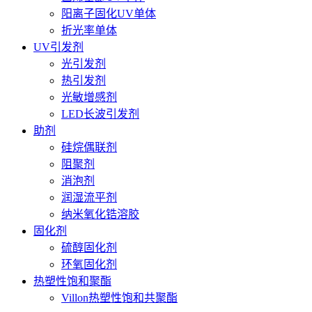
阳离子固化UV单体
折光率单体
UV引发剂
光引发剂
热引发剂
光敏增感剂
LED长波引发剂
助剂
硅烷偶联剂
阻聚剂
消泡剂
润湿流平剂
纳米氧化锆溶胶
固化剂
硫醇固化剂
环氧固化剂
热塑性饱和聚酯
Villon热塑性饱和共聚酯