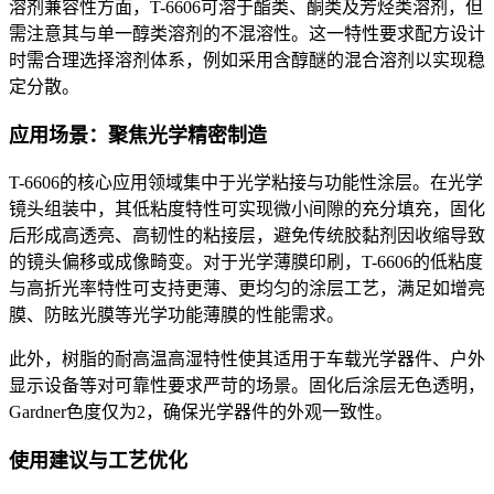
溶剂兼容性方面，T-6606可溶于酯类、酮类及芳烃类溶剂，但
需注意其与单一醇类溶剂的不混溶性。这一特性要求配方设计
时需合理选择溶剂体系，例如采用含醇醚的混合溶剂以实现稳
定分散。
应用场景：聚焦光学精密制造
T-6606的核心应用领域集中于光学粘接与功能性涂层。在光学
镜头组装中，其低粘度特性可实现微小间隙的充分填充，固化
后形成高透亮、高韧性的粘接层，避免传统胶黏剂因收缩导致
的镜头偏移或成像畸变。对于光学薄膜印刷，T-6606的低粘度
与高折光率特性可支持更薄、更均匀的涂层工艺，满足如增亮
膜、防眩光膜等光学功能薄膜的性能需求。
此外，树脂的耐高温高湿特性使其适用于车载光学器件、户外
显示设备等对可靠性要求严苛的场景。固化后涂层无色透明，
Gardner色度仅为2，确保光学器件的外观一致性。
使用建议与工艺优化