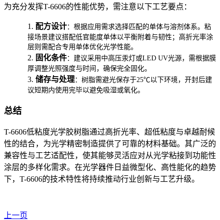
为充分发挥T-6606的性能优势，需注意以下工艺要点：
1.
配方设计
：根据应用需求选择匹配的单体与溶剂体系。粘
接场景建议搭配低官能度单体以平衡附着与韧性；高折光率涂
层则需配合专用单体优化光学性能。
2.
固化条件
：建议采用中高压汞灯或LED UV光源，需根据膜
厚调整光照强度与时间，确保完全固化。
3.
储存与处理
：树脂需避光保存于25℃以下环境，开封后建
议短期内使用完毕以避免吸湿或氧化。
总结
T-6606低粘度光学胶树脂通过高折光率、超低粘度与卓越耐候
性的结合，为光学精密制造提供了可靠的材料基础。其广泛的
兼容性与工艺适配性，使其能够灵活应对从光学粘接到功能性
涂层的多样化需求。在光学器件日益微型化、高性能化的趋势
下，T-6606的技术特性将持续推动行业创新与工艺升级。
上一页