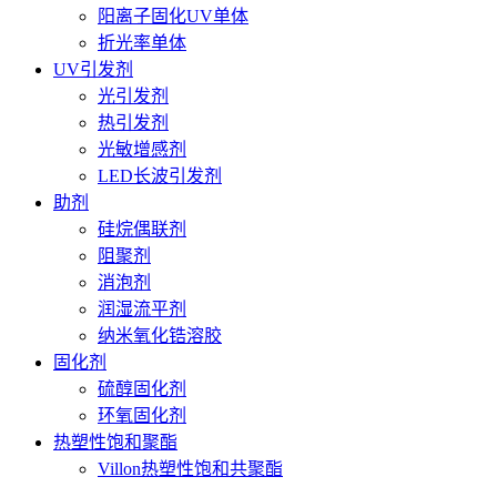
阳离子固化UV单体
折光率单体
UV引发剂
光引发剂
热引发剂
光敏增感剂
LED长波引发剂
助剂
硅烷偶联剂
阻聚剂
消泡剂
润湿流平剂
纳米氧化锆溶胶
固化剂
硫醇固化剂
环氧固化剂
热塑性饱和聚酯
Villon热塑性饱和共聚酯