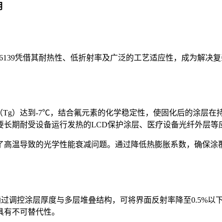
用
-6139凭借其耐热性、低折射率及广泛的工艺适应性，成为解
度（Tg）达到-7℃，结合氟元素的化学稳定性，使固化后的涂
要长期耐受设备运行发热的LCD保护涂层、医疗设备光纤外层等
了高温导致的光学性能衰减问题。通过降低热膨胀系数，确保涂覆层
基材。通过调控涂层厚度与多层堆叠结构，可将界面反射率降至0.5
具有不可替代性。