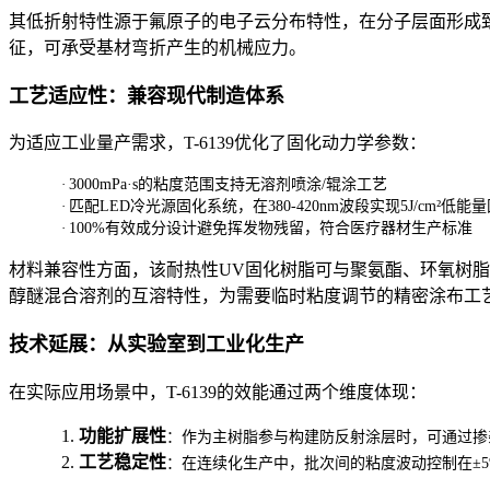
其低折射特性源于氟原子的电子云分布特性，在分子层面形成致
征，可承受基材弯折产生的机械应力。
工艺适应性：兼容现代制造体系
为适应工业量产需求，T-6139优化了固化动力学参数：
·
3000mPa·s的粘度范围支持无溶剂喷涂/辊涂工艺
·
匹配LED冷光源固化系统，在380-420nm波段实现5J/cm²低能
·
100%有效成分设计避免挥发物残留，符合医疗器材生产标准
材料兼容性方面，该耐热性UV固化树脂可与聚氨酯、环氧树
醇醚混合溶剂的互溶特性，为需要临时粘度调节的精密涂布工
技术延展：从实验室到工业化生产
在实际应用场景中，T-6139的效能通过两个维度体现：
1.
功能扩展性
：作为主树脂参与构建防反射涂层时，可通过掺杂纳
2.
工艺稳定性
：在连续化生产中，批次间的粘度波动控制在±5%