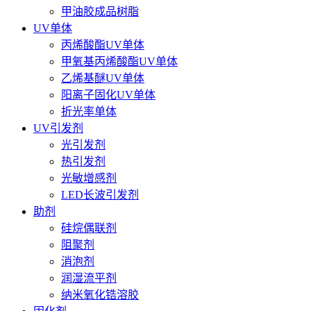
甲油胶成品树脂
UV单体
丙烯酸酯UV单体
甲氧基丙烯酸酯UV单体
乙烯基醚UV单体
阳离子固化UV单体
折光率单体
UV引发剂
光引发剂
热引发剂
光敏增感剂
LED长波引发剂
助剂
硅烷偶联剂
阻聚剂
消泡剂
润湿流平剂
纳米氧化锆溶胶