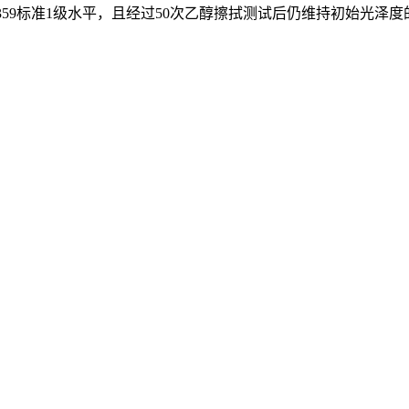
3359标准1级水平，且经过50次乙醇擦拭测试后仍维持初始光