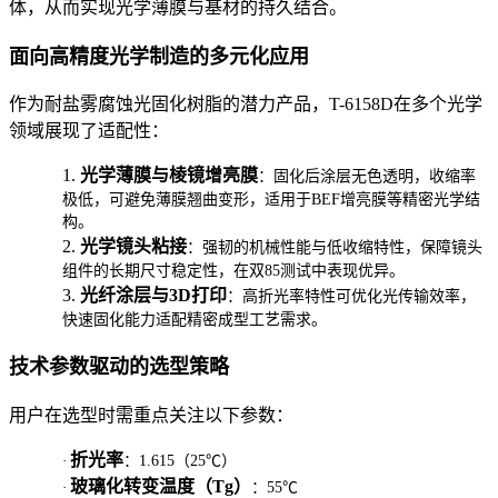
体，从而实现光学薄膜与基材的持久结合。
面向高精度光学制造的多元化应用
作为耐盐雾腐蚀光固化树脂的潜力产品，T-6158D在多个光学
领域展现了适配性：
1.
光学薄膜与棱镜增亮膜
：固化后涂层无色透明，收缩率
极低，可避免薄膜翘曲变形，适用于BEF增亮膜等精密光学结
构。
2.
光学镜头粘接
：强韧的机械性能与低收缩特性，保障镜头
组件的长期尺寸稳定性，在双85测试中表现优异。
3.
光纤涂层与3D打印
：高折光率特性可优化光传输效率，
快速固化能力适配精密成型工艺需求。
技术参数驱动的选型策略
用户在选型时需重点关注以下参数：
折光率
·
：1.615（25℃）
玻璃化转变温度（Tg）
·
：55℃