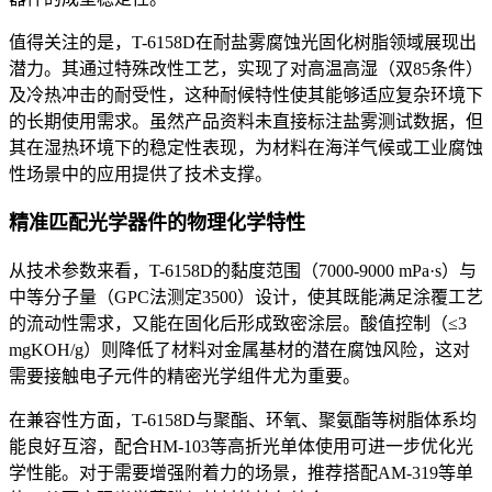
值得关注的是，T-6158D在耐盐雾腐蚀光固化树脂领域展现出
潜力。其通过特殊改性工艺，实现了对高温高湿（双85条件）
及冷热冲击的耐受性，这种耐候特性使其能够适应复杂环境下
的长期使用需求。虽然产品资料未直接标注盐雾测试数据，但
其在湿热环境下的稳定性表现，为材料在海洋气候或工业腐蚀
性场景中的应用提供了技术支撑。
精准匹配光学器件的物理化学特性
从技术参数来看，T-6158D的黏度范围（7000-9000 mPa·s）与
中等分子量（GPC法测定3500）设计，使其既能满足涂覆工艺
的流动性需求，又能在固化后形成致密涂层。酸值控制（≤3
mgKOH/g）则降低了材料对金属基材的潜在腐蚀风险，这对
需要接触电子元件的精密光学组件尤为重要。
在兼容性方面，T-6158D与聚酯、环氧、聚氨酯等树脂体系均
能良好互溶，配合HM-103等高折光单体使用可进一步优化光
学性能。对于需要增强附着力的场景，推荐搭配AM-319等单