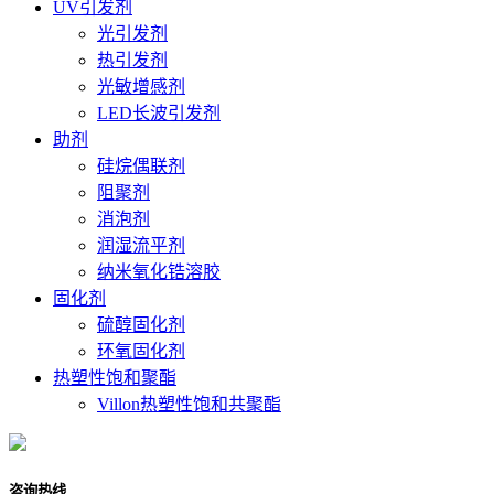
UV引发剂
光引发剂
热引发剂
光敏增感剂
LED长波引发剂
助剂
硅烷偶联剂
阻聚剂
消泡剂
润湿流平剂
纳米氧化锆溶胶
固化剂
硫醇固化剂
环氧固化剂
热塑性饱和聚酯
Villon热塑性饱和共聚酯
咨询热线