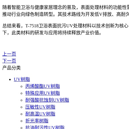
随着智能卫浴与健康家居理念的普及，表面处理材料的功能性需
推动行业向绿色制造转型。其技术路线为开发低V排放、高耐
总结来看，T-7518卫浴表面抗污UV处理材料以技术创新
下，此类材料的研发与应用将持续释放产业价值。
上一页
下一页
产品分类
UV树脂
丙烯酸酯UV树脂
特殊应用UV树脂
耐强酸抗蚀刻UV树脂
压敏性UV树脂
耐高温UV树脂
折光率树脂
抗油耐污性UV树脂