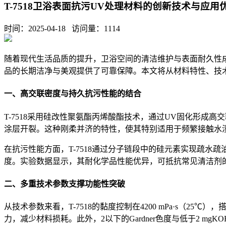
T-7518卫浴表面抗污UV处理材料的创新技术与应用
时间：2025-04-18 访问量：
1114
随着现代生活品质的提升，卫浴空间的清洁维护与表面耐久性成
品的长期洁净与美观提供了可靠保障。本文将从材料特性、技术优
一、高交联密度与持久抗污性能的结合
T-7518采用硅改性聚氨酯丙烯酸酯技术，通过UV固化形成
涂层开裂。这种刚柔并济的特性，使其特别适用于频繁接触水
在抗污性能方面，T-7518通过分子链段中的硅元素实现疏
度。实验数据显示，其耐化学品性能优异，可抵抗常见清洁剂
二、多重技术参数支撑功能性突破
从技术参数来看，T-7518的黏度控制在4200 mPa·s（
力，减少材料损耗。此外，2以下的Gardner色度与低于2 