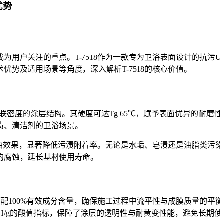
优势
为用户关注的重点。T-7518作为一款专为卫浴表面设计的抗
势及适用场景等角度，深入解析T-7518的核心价值。
高交联密度的涂层结构。其硬度可达Tg 65℃，赋予表面优异的
渍、清洁剂的卫浴场景。
水疏油效果，显著降低污渍附着率。无论是水垢、皂渍还是油脂类
的腐蚀，延长基材使用寿命。
25℃），搭配100%有效成分含量，确保施工过程中流平性与成膜质量
mgKOH/g的酸值指标，保障了涂层的透明性与耐黄变性能，避免长