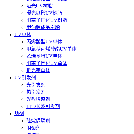
哑光UV树脂
曝光显影UV树脂
阳离子固化UV树脂
甲油胶成品树脂
UV单体
丙烯酸酯UV单体
甲氧基丙烯酸酯UV单体
乙烯基醚UV单体
阳离子固化UV单体
折光率单体
UV引发剂
光引发剂
热引发剂
光敏增感剂
LED长波引发剂
助剂
硅烷偶联剂
阻聚剂