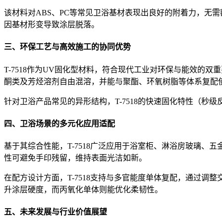
该材料对ABS、PC等常见卫浴基材表现出良好的附着力，无
因基材形变导致涂层脱落。
三、环保工艺与高效施工的协同优势
T-7518作为UV固化型材料，符合现代工业对环保与能效
酮类及芳烃溶剂自由混溶，并能与聚酯、环氧树脂等体系复配
针对卫浴产品常见的异形结构，T-7518的快速固化特性（
四、卫浴场景的多元化应用适配
基于其综合性能，T-7518广泛应用于浴室柜、淋浴房玻璃
性可避免手印残留，维持表面光洁如新。
在配方设计方面，T-7518支持与多官能度单体复配，通过
升涂层硬度，而丙氧化单体则能优化柔韧性。
五、未来发展与行业价值展望