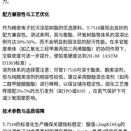
力。
配方兼容性与工艺优化
作为精密电子抗污涂层树脂的优选原料，T-7518展现出良好的
配方兼容性。测试表明，其与聚酯、环氧树脂等体系的混溶比
例可达30%-50%，而不会明显削弱涂层的耐污性能。在多官能
度单体（如乙氧化三羟甲基丙烷三丙烯酸酯）的协同作用下，
交联密度可进一步提升，使铅笔硬度达到2H-3H（ASTM
D3363标准）。
溶剂体系的选择需注意：尽管T-7518可溶于酯类、酮类溶剂，
但与纯醇类溶剂的相容性较低，建议采用醇醚混合溶剂（如丙
二醇甲醚醋酸酯）进行稀释，以保证储存稳定性。固化工艺推
荐搭配3%-5%的光引发剂（如TPO或819），在氮气保护下可
减少氧阻聚影响。
技术参数与品质保障
T-7518的标准化生产确保关键指标稳定：酸值≤2mgKOH/g的