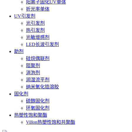
阳离子固化UV单体
折光率单体
UV引发剂
光引发剂
热引发剂
光敏增感剂
LED长波引发剂
助剂
硅烷偶联剂
阻聚剂
消泡剂
润湿流平剂
纳米氧化锆溶胶
固化剂
硫醇固化剂
环氧固化剂
热塑性饱和聚酯
Villon热塑性饱和共聚酯