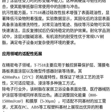
顾了涂层在受力时的形变缓冲能力。这种高硬度与韧性的结
合，使其能够抵御日常使用中的刮擦与冲击。
抗污性能方面，T-7518通过硅改性技术增强了表面疏油性，显
著降低污染物附着强度。实验数据显示，其固化后的涂层表面
具备亲油易擦洗特性，对常见油性笔迹、指纹等污染物可实现
快速清洁，且反复擦拭后仍保持稳定的防护效果。耐化学品测
试中，涂层对酸碱溶液、有机溶剂的耐受性优于常规UV树
脂，满足电子设备对复杂使用环境的要求。
应用领域的适配性拓展
在精密电子领域，T-7518主要应用于触控屏幕保护层、薄膜电
路板表面涂层以及微型传感器封装等场景。其
4200mPa.s（25°C）的粘度特性，既保证了喷涂工艺的流平
性，又可适应辊涂、浸涂等多种施工方式。
除电子行业外，该树脂在家居卫浴设备表面处理、医疗器械防
护涂层等领域同样表现出色。通过调整固化能量（800-
1500mJ/cm²）和膜厚（5-30μm），可适配不同基材的加工需
求，尤其在PC、ABS等工程塑料基材上展现出优异的附着