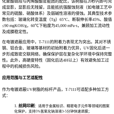
化聚酯链段与丙烯酸酯官能团的配比，该树脂在20秒内即可完
成显影，显影后无残留，且能抵抗强酸蚀刻液（如电镀工艺中
常见的硫酸、硝酸体系）及弱碱性溶液的侵蚀。其典型技术参
数包括：玻璃化转变温度（Tg）65°C、断裂伸长率45%、酸值
≤90 mgKOH/g，60℃下粘度为45,000 mPa·s，兼顾加工流动性
及成膜稳定性。
在电镀遮蔽应用中，T-7111的附着力表现尤为突出。其对不锈
钢、铝合金、玻璃等基材的初始附着力优异，UV固化后进一
步形成致密交联网络，确保保护层在复杂化学环境中保持完整
性。此外，高硬度特性（固化后达4H以上）有效避免加工过
程中的机械损伤风险。
应用范围与工艺适配性
作为电镀遮蔽UV树脂的标杆产品，T-7111可适配多种加工方
式：
1.
丝网印刷
：适用于金属标识、精密电子元件等领域的图案
化保护，支持5%氢氧化钠溶液3-5分钟快速退膜；