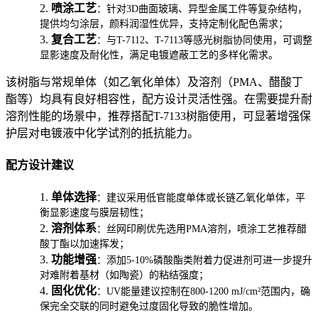
2.
喷涂工艺
：针对3D曲面玻璃、异型金属工件等复杂结构，
提供均匀涂层，颜料润湿性优异，支持定制化配色需求；
3.
复合工艺
：与T-7112、T-7113等感光树脂协同使用，可调整
显影速度及耐化性，满足电镀遮蔽工艺的多样化需求。
该树脂与常规单体（如乙氧化单体）及溶剂（PMA、醋酸丁
酯等）均具有良好相容性，配方设计灵活性强。在需要提升耐
溶剂性能的场景中，推荐搭配T-7133树脂使用，可显著增强保
护层对电镀液中化学试剂的抵抗能力。
配方设计建议
1.
单体选择
：建议采用低官能度单体或长链乙氧化单体，平
衡显影速度与膜层韧性；
2.
溶剂体系
：丝网印刷优先选用PMA溶剂，喷涂工艺推荐醋
酸丁酯以加速挥发；
3.
功能增强
：添加5-10%磷酸酯类附着力促进剂可进一步提升
对难附着基材（如陶瓷）的粘结强度；
4.
固化优化
：UV能量建议控制在800-1200 mJ/cm²范围内，确
保完全交联的同时避免过度固化导致的脆性增加。