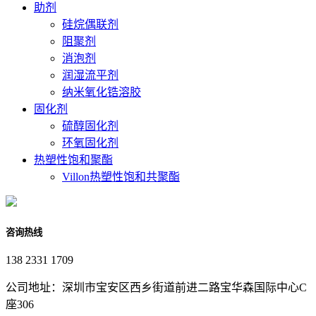
助剂
硅烷偶联剂
阻聚剂
消泡剂
润湿流平剂
纳米氧化锆溶胶
固化剂
硫醇固化剂
环氧固化剂
热塑性饱和聚酯
Villon热塑性饱和共聚酯
咨询热线
138 2331 1709
公司地址：深圳市宝安区西乡街道前进二路宝华森国际中心C
座306