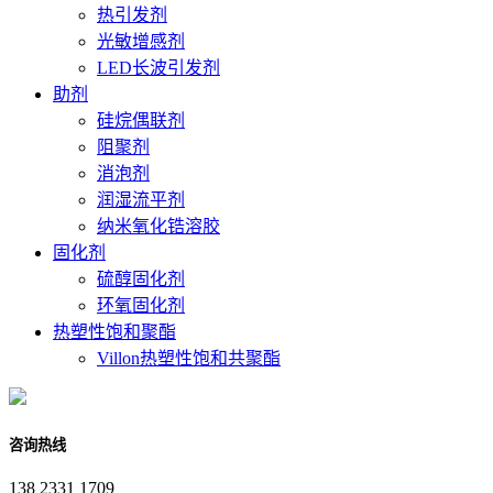
热引发剂
光敏增感剂
LED长波引发剂
助剂
硅烷偶联剂
阻聚剂
消泡剂
润湿流平剂
纳米氧化锆溶胶
固化剂
硫醇固化剂
环氧固化剂
热塑性饱和聚酯
Villon热塑性饱和共聚酯
咨询热线
138 2331 1709