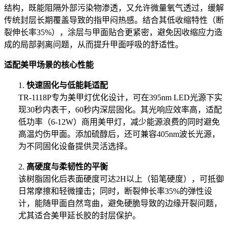
结构，既能阻隔外部污染物渗透，又允许微量氧气透过，缓解
传统封层长期覆盖导致的指甲闷热感。结合其低收缩特性（断
裂伸长率35%），涂层与甲面贴合更紧密，避免因收缩应力造
成的局部剥离问题，从而提升甲面呼吸的舒适性。
适配美甲场景的核心性能
1.
快速固化与低能耗适配
TR-1118P专为美甲灯优化设计，可在395nm LED光源下实
现30秒内表干，60秒内深层固化。其光响应效率高，适配
低功率（6-12W）商用美甲灯，减少能源浪费的同时避免
高温灼伤甲面。添加硫醇后，还可兼容405nm波长光源，
为不同固化设备提供灵活选择。
2.
高硬度与柔韧性的平衡
该树脂固化后表面硬度可达2H以上（铅笔硬度），可抵御
日常摩擦和轻微撞击；同时，断裂伸长率35%的弹性设
计，能随甲面自然弯曲，避免硬脆导致的边缘开裂问题，
尤其适合美甲延长胶的封层保护。