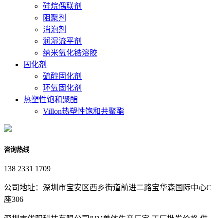
硅烷偶联剂
阻聚剂
消泡剂
润湿流平剂
纳米氧化锆溶胶
固化剂
硫醇固化剂
环氧固化剂
热塑性饱和聚酯
Villon热塑性饱和共聚酯
咨询热线
138 2331 1709
公司地址：深圳市宝安区西乡街道前进二路宝华森国际中心C
座306