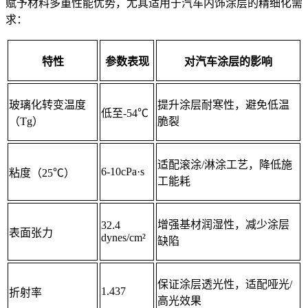
赋予材料多重性能优势，尤其适用于汽车内饰涂层的精细化需
求：
特性
参数表现
对汽车涂层的影响
玻璃化转变温度
提升涂层耐寒性，避免低温
低至-54℃
（Tg）
脆裂
适配滚涂/淋涂工艺，降低施
6-10cPa·s
粘度（25℃）
工能耗
增强基材润湿性，减少涂层
32.4
表面张力
dynes/cm²
缺陷
保证涂层透光性，适配哑光/
1.437
折射率
高光效果