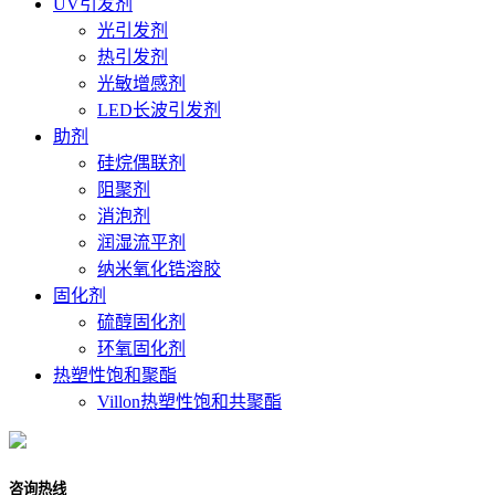
UV引发剂
光引发剂
热引发剂
光敏增感剂
LED长波引发剂
助剂
硅烷偶联剂
阻聚剂
消泡剂
润湿流平剂
纳米氧化锆溶胶
固化剂
硫醇固化剂
环氧固化剂
热塑性饱和聚酯
Villon热塑性饱和共聚酯
咨询热线