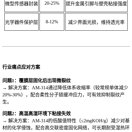
20-25%
微型传感器封装
提升金属引脚与塑壳粘接强度
8-12%
光学器件保护层
减少界面光损，维持透光率
行业痛点应对方案
问题1：覆膜层固化后出现微裂纹
→ 解决方案：AM-314通过降低体系收缩率（较常规单体减少
20%-30%），配合柔性分子链缓冲应力，可有效抑制裂纹产
生。
问题2：高温高湿环境下粘接失效
→ 解决方案：AM-314的低酸值特性（≤2mgKOH/g）减少对基
材的化学侵蚀，配合高交联密度固化网络，可长期耐受湿热环