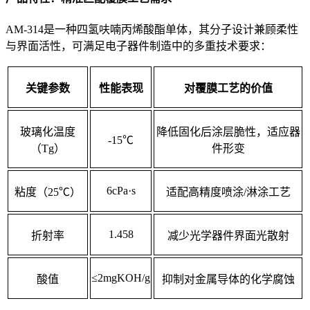
AM-314是一种四氢呋喃丙烯酸酯单体，其分子设计兼顾柔性
与界面活性，可满足电子器件制造中的多重技术要求：
关键参数
性能表现
对覆膜工艺的价值
玻璃化温度
降低固化后涂层脆性，适应器
-15℃
（Tg）
件形变
6cPa·s
粘度（25℃）
适配高精度喷涂/淋涂工艺
1.458
折射率
减少光学器件界面光散射
≤2mgKOH/g
酸值
抑制对金属导体的化学腐蚀