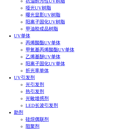
抗油耐污性UV树脂
哑光UV树脂
曝光显影UV树脂
阳离子固化UV树脂
甲油胶成品树脂
UV单体
丙烯酸酯UV单体
甲氧基丙烯酸酯UV单体
乙烯基醚UV单体
阳离子固化UV单体
折光率单体
UV引发剂
光引发剂
热引发剂
光敏增感剂
LED长波引发剂
助剂
硅烷偶联剂
阻聚剂