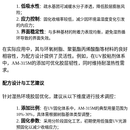
1.
低吸水性
：疏水基团可减缓水分子渗透，降低胶层膨胀风
险；
2.
应力控制
：固化收缩率较低，减少因环境温湿度变化引发
的内应力；
3.
界面稳定性
：与多种基材的附着力表现均衡，避免湿热循
环导致的界面失效。
在实际应用中，其与环氧树脂、聚氨酯丙烯酸酯等材料的良好
相容性，为配方设计提供了灵活性。例如，在UV胶粘剂体系
中，AM-315M的添加可优化胶层韧性，同时维持耐湿热性需
求。
配方设计与工艺建议
针对湿热环境胶层优化，建议从以下维度进行技术调控：
1.
添加比例
：在UV固化体系中，AM-315M的典型用量范围为
10%-30%，具体需根据树脂基体类型调整；
2.
固化参数
：采用分阶段固化工艺，初期使用低强度UV光源
预固化以减少收缩应力；