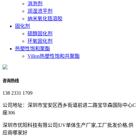
消泡剂
润湿流平剂
纳米氧化锆溶胶
固化剂
硫醇固化剂
环氧固化剂
热塑性饱和聚酯
Villon热塑性饱和共聚酯
咨询热线
138 2331 1709
公司地址：深圳市宝安区西乡街道前进二路宝华森国际中心C
座306
深圳市优阳科技有限公司|UV单体生产厂家,工厂批发价格,供
应商哪家好