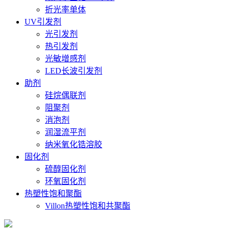
折光率单体
UV引发剂
光引发剂
热引发剂
光敏增感剂
LED长波引发剂
助剂
硅烷偶联剂
阻聚剂
消泡剂
润湿流平剂
纳米氧化锆溶胶
固化剂
硫醇固化剂
环氧固化剂
热塑性饱和聚酯
Villon热塑性饱和共聚酯