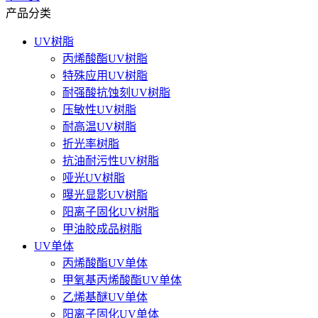
产品分类
UV树脂
丙烯酸酯UV树脂
特殊应用UV树脂
耐强酸抗蚀刻UV树脂
压敏性UV树脂
耐高温UV树脂
折光率树脂
抗油耐污性UV树脂
哑光UV树脂
曝光显影UV树脂
阳离子固化UV树脂
甲油胶成品树脂
UV单体
丙烯酸酯UV单体
甲氧基丙烯酸酯UV单体
乙烯基醚UV单体
阳离子固化UV单体