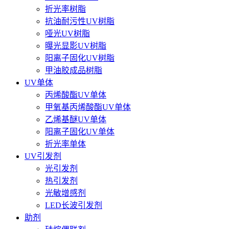
折光率树脂
抗油耐污性UV树脂
哑光UV树脂
曝光显影UV树脂
阳离子固化UV树脂
甲油胶成品树脂
UV单体
丙烯酸酯UV单体
甲氧基丙烯酸酯UV单体
乙烯基醚UV单体
阳离子固化UV单体
折光率单体
UV引发剂
光引发剂
热引发剂
光敏增感剂
LED长波引发剂
助剂