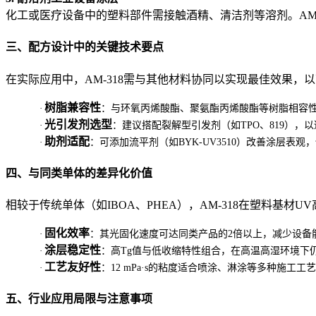
化工或医疗设备中的塑料部件需接触酒精、清洁剂等溶剂。AM
三、配方设计中的关键技术要点
在实际应用中，AM-318需与其他材料协同以实现最佳效果，
树脂兼容性
·
：与环氧丙烯酸酯、聚氨酯丙烯酸酯等树脂相容性
光引发剂选型
·
：建议搭配裂解型引发剂（如TPO、819），
助剂适配
·
：可添加流平剂（如BYK-UV3510）改善涂层表
四、与同类单体的差异化价值
相较于传统单体（如IBOA、PHEA），AM-318在塑料基材
固化效率
·
：其光固化速度可达同类产品的2倍以上，减少设备
涂层稳定性
·
：高Tg值与低收缩特性组合，在高温高湿环境下
工艺友好性
·
：12 mPa·s的粘度适合喷涂、淋涂等多种施工
五、行业应用局限与注意事项