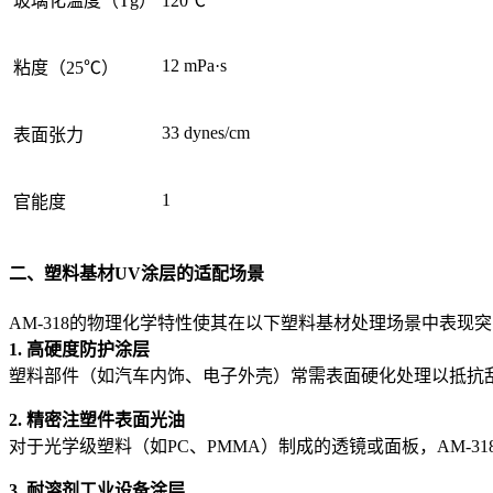
玻璃化温度（Tg）
120℃
12 mPa·s
粘度（25℃）
33 dynes/cm
表面张力
1
官能度
二、塑料基材UV涂层的适配场景
AM-318的物理化学特性使其在以下塑料基材处理场景中表现
1. 高硬度防护涂层
塑料部件（如汽车内饰、电子外壳）常需表面硬化处理以抵抗刮
2. 精密注塑件表面光油
对于光学级塑料（如PC、PMMA）制成的透镜或面板，AM-3
3. 耐溶剂工业设备涂层