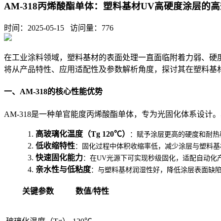
AM-318丙烯酸酯单体：塑料基材UV高硬度涂层的
时间：2025-05-15 访问量：
776
在工业涂料领域，塑料基材的表面处理一直面临附着力弱、硬
将从产品特性、应用适配性及参数解析角度，探讨其在塑料基
一、AM-318的核心性能优势
AM-318是一种单官能度丙烯酸酯单体，专为光固化体系设计
1.
高玻璃化温度（Tg 120℃）
：赋予涂层更高的硬度和耐热
2.
低收缩特性
：固化过程中体积收缩率低，减少涂层与塑料基
3.
快速固化能力
：在UV光源下可实现秒级固化，适配自动化
4.
亲水性与低粘度
：与塑料基材润湿性好，降低涂层表面缺
关键参数
数值/特性