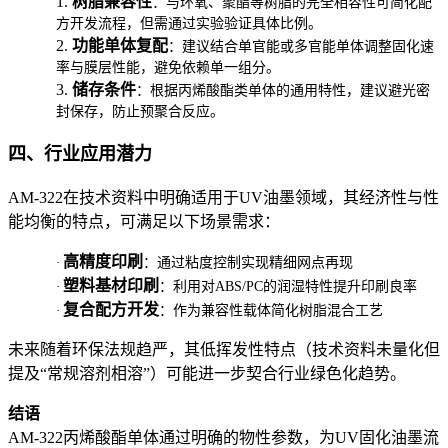
1.
树脂兼容性
：与环氧、聚酯等树脂的完全相容性可简化配
方开发流程，但需通过实验验证具体比例。
2.
功能单体复配
：建议结合单官能或多官能单体调整固化速
率与膜层性能，避免依赖单一组分。
3.
储存条件
：根据丙烯酸酯类单体的通用特性，建议避光密
封保存，防止预聚合反应。
四、行业应用潜力
AM-322在技术资料中明确适用于UV油墨领域，其经济性与性
能均衡的特点，可满足以下场景需求：
高精度印刷
·
：通过粘度控制实现精细网点再现
塑料基材印刷
·
：利用对ABS/PC的润湿特性提升印刷良率
复合配方开发
·
：作为兼容性载体简化树脂混合工艺
未来随着环保法规趋严，其低挥发性特点（技术资料未量化但
提及“常规溶剂相溶”）可能进一步契合行业绿色化趋势。
结语
AM-322丙烯酸酯单体通过明确的物性参数，为UV固化油墨流