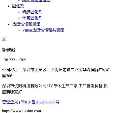
固化剂
硫醇固化剂
环氧固化剂
热塑性饱和聚酯
Villon热塑性饱和共聚酯
咨询热线
138 2331 1709
公司地址：深圳市宝安区西乡街道前进二路宝华森国际中心C
座306
深圳市优阳科技有限公司|UV单体生产厂家,工厂批发价格,供
应商哪家好
管理登录
|
粤ICP备2022068007号
https://www.uvsino.com