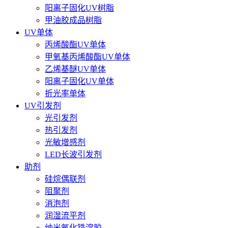
阳离子固化UV树脂
甲油胶成品树脂
UV单体
丙烯酸酯UV单体
甲氧基丙烯酸酯UV单体
乙烯基醚UV单体
阳离子固化UV单体
折光率单体
UV引发剂
光引发剂
热引发剂
光敏增感剂
LED长波引发剂
助剂
硅烷偶联剂
阻聚剂
消泡剂
润湿流平剂
纳米氧化锆溶胶