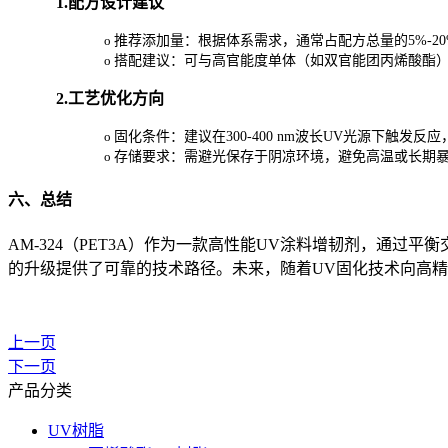
1.
配方设计建议
o
推荐添加量：根据体系需求，通常占配方总量的5%-20
o
搭配建议：可与高官能度单体（如双官能团丙烯酸酯
2.
工艺优化方向
o
固化条件：建议在300-400 nm波长UV光源下触发
o
存储要求：需避光保存于阴凉环境，避免高温或长期
六、总结
AM-324（PET3A）作为一款高性能UV涂料增韧剂，通
的升级提供了可靠的技术路径。未来，随着UV固化技术向高精度
上一页
下一页
产品分类
UV树脂