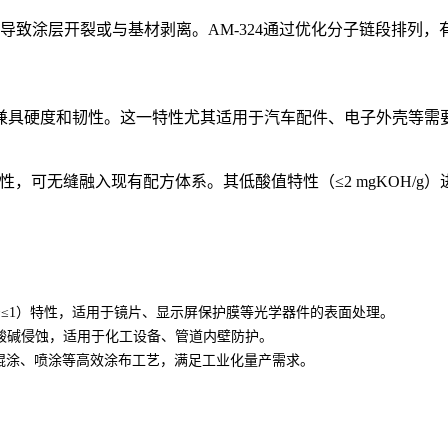
导致涂层开裂或与基材剥离。AM-324通过优化分子链段排列
兼具硬度和韧性。这一特性尤其适用于汽车配件、电子外壳等需
容性，可无缝融入现有配方体系。其低酸值特性（≤2 mgKOH/
er色号≤1）特性，适用于镜片、显示屏保护膜等光学器件的表面处理。
酸碱侵蚀，适用于化工设备、管道内壁防护。
，适配辊涂、喷涂等高效涂布工艺，满足工业化量产需求。