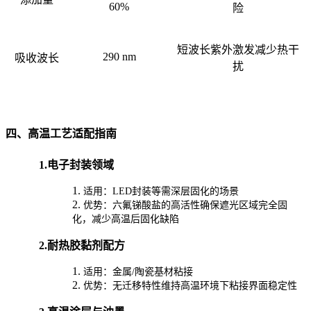
60%
险
短波长紫外激发减少热干
290 nm
吸收波长
扰
四、高温工艺适配指南
1.
电子封装领域
1.
适用：LED封装等需深层固化的场景
2.
优势：六氟锑酸盐的高活性确保遮光区域完全固
化，减少高温后固化缺陷
2.
耐热胶黏剂配方
1.
适用：金属/陶瓷基材粘接
2.
优势：无迁移特性维持高温环境下粘接界面稳定性