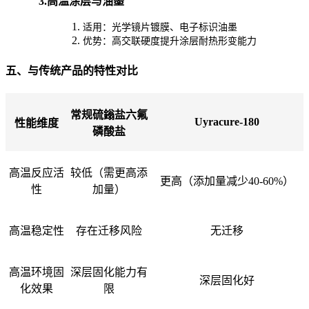
3.
高温涂层与油墨
1.
适用：光学镜片镀膜、电子标识油墨
2.
优势：高交联硬度提升涂层耐热形变能力
五、与传统产品的特性对比
常规硫鎓盐六氟
Uyracure-180
性能维度
磷酸盐
高温反应活
较低（需更高添
更高（添加量减少40-60%）
性
加量）
高温稳定性
存在迁移风险
无迁移
高温环境固
深层固化能力有
深层固化好
化效果
限