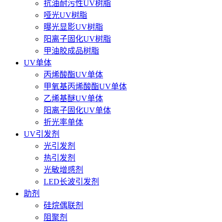
抗油耐污性UV树脂
哑光UV树脂
曝光显影UV树脂
阳离子固化UV树脂
甲油胶成品树脂
UV单体
丙烯酸酯UV单体
甲氧基丙烯酸酯UV单体
乙烯基醚UV单体
阳离子固化UV单体
折光率单体
UV引发剂
光引发剂
热引发剂
光敏增感剂
LED长波引发剂
助剂
硅烷偶联剂
阻聚剂