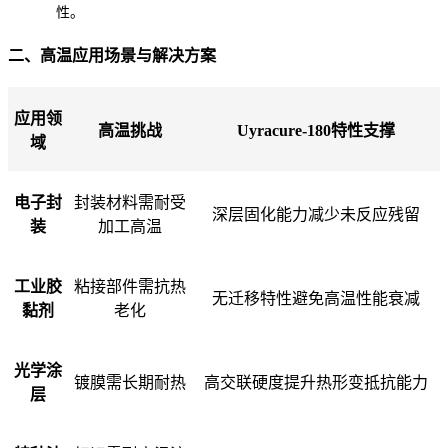
性。
二、高温应用场景与解决方案
应用领
高温挑战
Uyracure-180特性支撑
域
电子封
封装材料需耐受
深层固化能力减少未反应残留
装
加工高温
工业胶
粘接部件需抗热
无迁移特性避免高温性能衰减
黏剂
老化
光学涂
镀膜需长期耐热
高交联硬度提升热形变抵抗能力
层