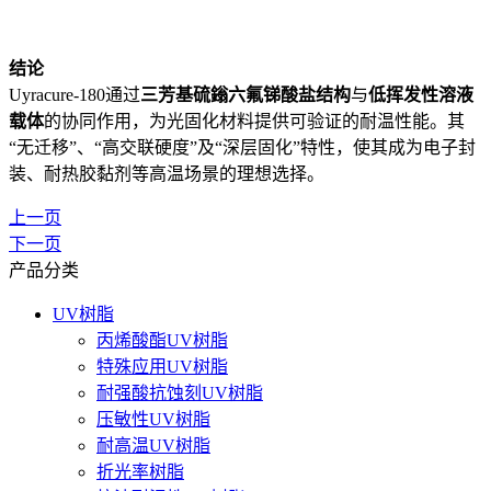
结论
Uyracure-180通过
三芳基硫鎓六氟锑酸盐结构
与
低挥发性溶液
载体
的协同作用，为光固化材料提供可验证的耐温性能。其
“无迁移”、“高交联硬度”及“深层固化”特性，使其成为电子封
装、耐热胶黏剂等高温场景的理想选择。
上一页
下一页
产品分类
UV树脂
丙烯酸酯UV树脂
特殊应用UV树脂
耐强酸抗蚀刻UV树脂
压敏性UV树脂
耐高温UV树脂
折光率树脂