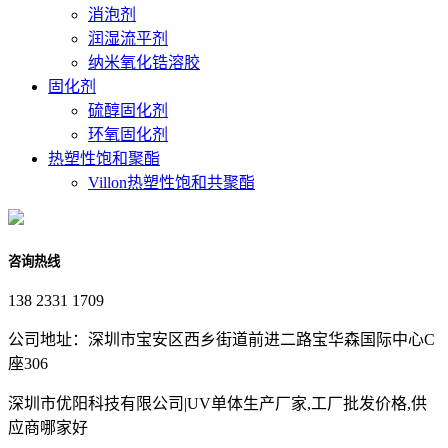
消泡剂
润湿流平剂
纳米氧化锆溶胶
固化剂
硫醇固化剂
环氧固化剂
热塑性饱和聚酯
Villon热塑性饱和共聚酯
咨询热线
138 2331 1709
公司地址：深圳市宝安区西乡街道前进二路宝华森国际中心C
座306
深圳市优阳科技有限公司|UV单体生产厂家,工厂批发价格,供
应商哪家好