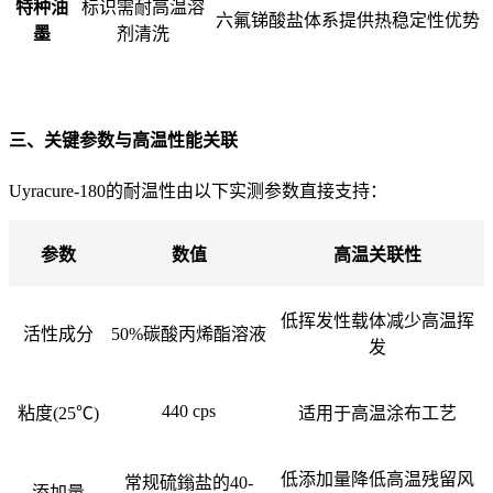
特种油
标识需耐高温溶
六氟锑酸盐体系提供热稳定性优势
墨
剂清洗
三、关键参数与高温性能关联
Uyracure-180的耐温性由以下实测参数直接支持：
参数
数值
高温关联性
低挥发性载体减少高温挥
活性成分
50%碳酸丙烯酯溶液
发
440 cps
粘度(25℃)
适用于高温涂布工艺
低添加量降低高温残留风
常规硫鎓盐的40-
添加量