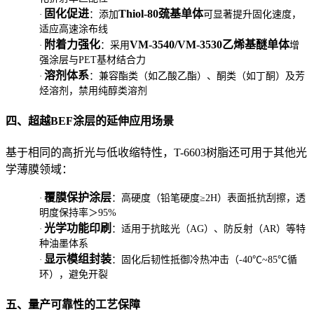
固化促进
Thiol-80巯基单体
·
：添加
可显著提升固化速度，
适应高速涂布线
附着力强化
VM-3540/VM-3530乙烯基醚单体
·
：采用
增
强涂层与PET基材结合力
溶剂体系
·
：兼容酯类（如乙酸乙酯）、酮类（如丁酮）及芳
烃溶剂，禁用纯醇类溶剂
四、超越BEF涂层的延伸应用场景
基于相同的高折光与低收缩特性，T-6603树脂还可用于其他光
学薄膜领域：
覆膜保护涂层
·
：高硬度（铅笔硬度≥2H）表面抵抗刮擦，透
明度保持率＞95%
光学功能印刷
·
：适用于抗眩光（AG）、防反射（AR）等特
种油墨体系
显示模组封装
·
：固化后韧性抵御冷热冲击（-40℃~85℃循
环），避免开裂
五、量产可靠性的工艺保障