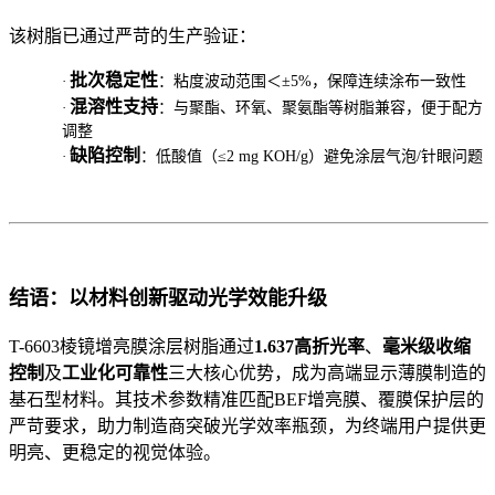
该树脂已通过严苛的生产验证：
批次稳定性
·
：粘度波动范围＜±5%，保障连续涂布一致性
混溶性支持
·
：与聚酯、环氧、聚氨酯等树脂兼容，便于配方
调整
缺陷控制
·
：低酸值（≤2 mg KOH/g）避免涂层气泡/针眼问题
结语：以材料创新驱动光学效能升级
T-6603棱镜增亮膜涂层树脂通过
1.637高折光率
、
毫米级收缩
控制
及
工业化可靠性
三大核心优势，成为高端显示薄膜制造的
基石型材料。其技术参数精准匹配BEF增亮膜、覆膜保护层的
严苛要求，助力制造商突破光学效率瓶颈，为终端用户提供更
明亮、更稳定的视觉体验。