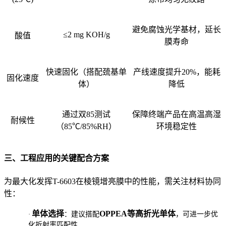
避免腐蚀光学基材，延长
≤2 mg KOH/g
酸值
膜寿命
快速固化（搭配巯基单
产线速度提升20%，能耗
固化速度
体）
降低
通过双85测试
保障终端产品在高温高湿
耐候性
（85℃/85%RH）
环境稳定性
三、工程应用的关键配合方案
为最大化发挥T-6603在棱镜增亮膜中的性能，需关注材料协同
性：
单体选择
OPPEA等高折光单体
·
：建议搭配
，可进一步优
化折射率匹配性