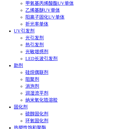
甲氧基丙烯酸酯UV单体
乙烯基醚UV单体
阳离子固化UV单体
折光率单体
UV引发剂
光引发剂
热引发剂
光敏增感剂
LED长波引发剂
助剂
硅烷偶联剂
阻聚剂
消泡剂
润湿流平剂
纳米氧化锆溶胶
固化剂
硫醇固化剂
环氧固化剂
热塑性饱和聚酯