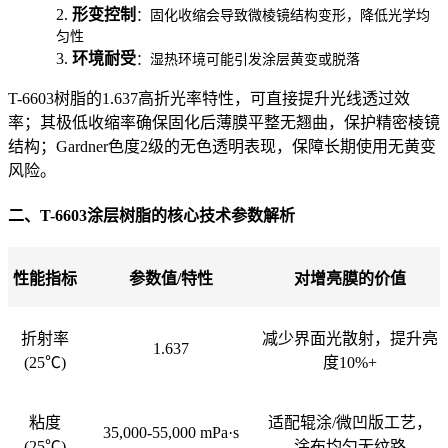
2.
形变控制
：固化收缩会导致微棱镜结构变形，降低光学均
匀性
3.
环境耐受
：湿热环境可能引发涂层黄变或脱落
T-6603树脂的1.637高折光率特性，可直接提升光线透过效
率；其极低收缩率确保固化后薄膜平整无翘曲，保护精密棱镜
结构；Gardner色度2级的无色透明表现，保障长期使用无黄变
风险。
二、T-6603涂层树脂的核心技术参数解析
性能指标
参数值/特性
对增亮膜的价值
折射率
减少界面光散射，提升亮
1.637
(25℃)
度10%+
粘度
适配辊涂/微凹版工艺，
35,000-55,000 mPa·s
(25℃)
涂布均匀无纹路