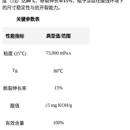
度（Tg）达
80℃
，断裂伸长率
15%
，赋予涂层在酸蚀环境下
的尺寸稳定性与抗开裂能力。
关键参数表
性能指标
典型值/范围
75,000 mPa.s
粘度 (25℃)
Tg
80℃
15%
断裂伸长率
≤5 mg KOH/g
酸值
100%
有效含量