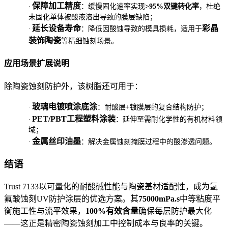
保障加工精度
·
：缓慢固化速率实现
>95%双键转化率
，杜绝
未固化单体被酸液溶出导致的膜层缺陷；
延长设备寿命
彩晶
·
：降低因酸蚀导致的模具损耗，适用于
装饰陶瓷
等精细蚀刻场景。
应用场景扩展说明
除陶瓷蚀刻防护外，该树脂还可用于：
玻璃电镀喷涂底涂
·
：耐酸层+镀膜层的复合结构防护；
PET/PBT工程塑料涂装
·
：延伸至需耐化学性的有机材料领
域；
金属丝印油墨
·
：解决金属蚀刻掩膜过程中的酸渗透问题。
结语
Trust 7133以可量化的耐酸碱性能与陶瓷基材适配性，成为氢
氟酸蚀刻UV防护涂层的优选方案。其
75000mPa.s
中等粘度平
衡施工性与流平效果，
100%有效含量
确保每层防护最大化
——这正是精密陶瓷蚀刻加工中控制成本与良率的关键。