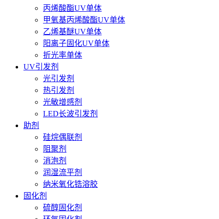
丙烯酸酯UV单体
甲氧基丙烯酸酯UV单体
乙烯基醚UV单体
阳离子固化UV单体
折光率单体
UV引发剂
光引发剂
热引发剂
光敏增感剂
LED长波引发剂
助剂
硅烷偶联剂
阻聚剂
消泡剂
润湿流平剂
纳米氧化锆溶胶
固化剂
硫醇固化剂