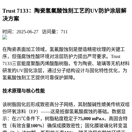
Trust 7133：陶瓷氢氟酸蚀刻工艺的UV防护涂层解
决方案
时间：2025-06-27 访问量：
711
在陶瓷表面加工领域，氢氟酸蚀刻是塑造精密纹理的关键工
序，但强腐蚀性酸环境对涂层防护力提出严苛要求。
Trust
7133
三官能度聚酯丙烯酸酯树脂，专为陶瓷、玻璃等无机材料
研发的
UV
固化涂层，通过分子结构设计与固化特性优化，为
氢氟酸蚀刻工艺提供可靠保护屏障。
技术原理与核心性能
该树脂固化后形成致密高分子网络，其耐酸碱性媲美传统双组
份环氧涂料（EP）——这是抵御氢氟酸腐蚀的基础。数据显
示：在25℃条件下，树脂粘度稳定于
75,000 mPa.s
，高固含特
性（有效含量
100%
）确保成膜致密性；固化膜玻璃化转变温