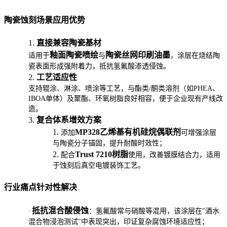
陶瓷蚀刻场景应用优势
1.
直接兼容陶瓷基材
釉面陶瓷喷绘
陶瓷丝网印刷油墨
适用于
与
，涂层在烧结陶
瓷表面形成强附着力，抵抗氢氟酸渗透侵蚀。
2.
工艺适应性
支持辊涂、淋涂、喷涂等工艺，与酯类/酮类溶剂（如PHEA、
IBOA单体）及聚酯、环氧树脂良好相容，便于企业现有产线改
造。
3.
复合体系增效方案
1.
MP328乙烯基有机硅烷偶联剂
添加
可增强涂层
与陶瓷分子锚固，提升耐酸时效性；
2.
Trust 7210树脂
配合
使用，改善镀膜结合力，适用
于蚀刻后真空电镀装饰工艺。
行业痛点针对性解决
抵抗混合酸侵蚀
·
：氢氟酸常与硝酸等混用，该涂层在"酒水
混合物浸泡测试"中表现突出，印证复杂腐蚀环境适应性；