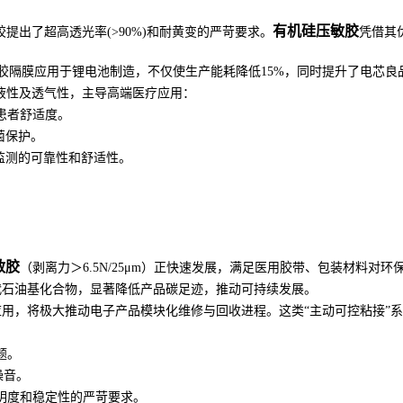
有机硅压敏胶
提出了超高透光率(>90%)和耐黄变的严苛要求。
凭借其
胶隔膜应用于锂电池制造，不仅使生产能耗降低15%，同时提升了电芯良
液性及透气性，主导高端医疗应用：
患者舒适度。
菌保护。
监测的可靠性和舒适性。
敏胶
（剥离力＞6.5N/25μm）正快速发展，满足医用胶带、包装材料对
代石油基化合物，显著降低产品碳足迹，推动可持续发展。
应用，将极大推动电子产品模块化维修与回收进程。这类“主动可控粘接”
题。
噪音。
透明度和稳定性的严苛要求。