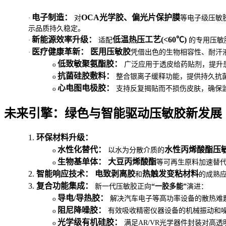
电子制造：
OCA光学胶、偏光片保护膜
·
对
等电子级压敏胶
示品质持久稳定。
新能源效率升级：
低温热压工艺(<60℃)
·
适配
的专用压敏
医疗健康革新：
医用压敏胶
·
凭借出色的生物相容性、耐汗
低致敏聚氨酯胶：
o
广泛应用于透皮给药贴剂，提升
抗菌硅胶敷料：
o
整合银离子缓释功能，提供持久抗
心电图电极胶：
o
支持反复揭贴而不损伤皮肤，确保
未来引擎：绿色与智能驱动压敏胶新发展
1.
环保材料升级：
水性化替代：
水性丙烯酸酯压
o
以水为分散介质的
生物基单体：
大豆丙烯酸酯
o
等可再生原料加速替
2.
智能响应技术：
电致剥离胶
热触发变粘材料
和
的成熟
3.
复合功能集成：
新一代压敏胶正向
“一胶多能”
演进：
导电/导热胶：
o
解决汽车电子等高功率设备的散热难
阻尼降噪胶：
o
有效吸收精密仪器设备的机械振动和
光学级有机硅胶：
o
满足AR/VR光学器件封装对高