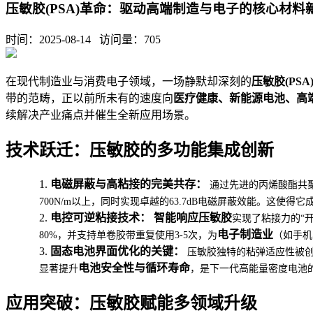
压敏胶(PSA)革命：驱动高端制造与电子的核心材料
时间：2025-08-14 访问量：
705
在现代制造业与消费电子领域，一场静默却深刻的
压敏胶(PSA
带的范畴，正以前所未有的速度向
医疗健康、新能源电池、高
续解决产业痛点并催生全新应用场景。
技术跃迁：压敏胶的多功能集成创新
1.
电磁屏蔽与高粘接的完美共存：
通过先进的丙烯酸酯共
700N/m以上，同时实现卓越的63.7dB电磁屏蔽效能。这使得它
2.
电控可逆粘接技术：
智能响应压敏胶
实现了粘接力的“开关
电子制造业
80%，并支持单卷胶带重复使用3-5次，为
（如手机
3.
固态电池界面优化的关键：
压敏胶独特的粘弹适应性被
电池安全性与循环寿命
显著提升
，是下一代高能量密度电池
应用突破：压敏胶赋能多领域升级