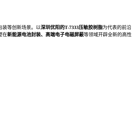
包装等创新场景。以
深圳
优阳
的
T-7333压敏胶树脂
为代表的前沿
望在
新能源电池封装、高端电子电磁屏蔽
等领域开辟全新的高性