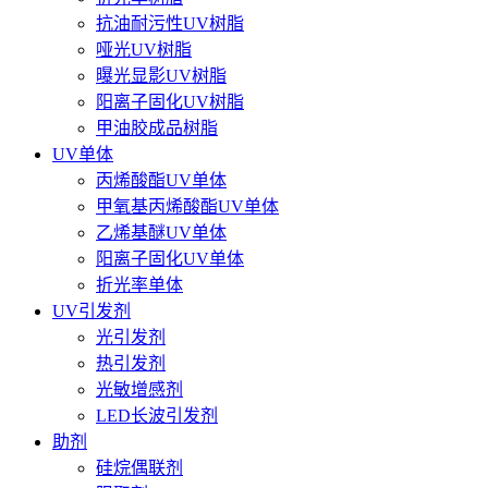
抗油耐污性UV树脂
哑光UV树脂
曝光显影UV树脂
阳离子固化UV树脂
甲油胶成品树脂
UV单体
丙烯酸酯UV单体
甲氧基丙烯酸酯UV单体
乙烯基醚UV单体
阳离子固化UV单体
折光率单体
UV引发剂
光引发剂
热引发剂
光敏增感剂
LED长波引发剂
助剂
硅烷偶联剂