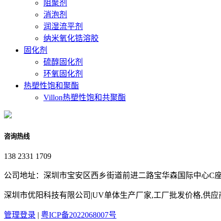
阻聚剂
消泡剂
润湿流平剂
纳米氧化锆溶胶
固化剂
硫醇固化剂
环氧固化剂
热塑性饱和聚酯
Villon热塑性饱和共聚酯
咨询热线
138 2331 1709
公司地址：深圳市宝安区西乡街道前进二路宝华森国际中心C座3
深圳市优阳科技有限公司|UV单体生产厂家,工厂批发价格,供
管理登录
|
粤ICP备2022068007号