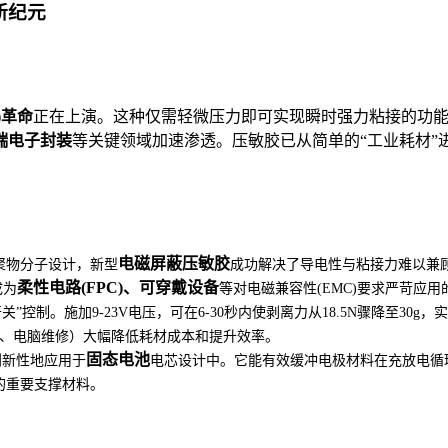
新纪元
)革命
正在上演。这种仅需轻微压力即可实现瞬时强力粘接的功
端电子封装
等关键领域加速渗透。压敏胶已从简单的“工业耗材”
电磁屏蔽压敏胶
聚物分子设计，新型
成功解决了导电性与粘接力难以兼
柔性电路(FPC)、可穿戴设备
成为
等对电磁兼容性(EMC)要求严苛应
”控制。施加9-23V电压，可在6-30秒内使剥离力从18.5N骤降至30g
、电脑维修）大幅降低耗材成本和提升效率。
固态电池
创新性地应用于
电芯设计中。它能有效缓冲电极材料在充放电循
的重要支撑材料。