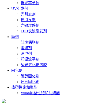
折光率单体
UV引发剂
光引发剂
热引发剂
光敏增感剂
LED长波引发剂
助剂
硅烷偶联剂
阻聚剂
消泡剂
润湿流平剂
纳米氧化锆溶胶
固化剂
硫醇固化剂
环氧固化剂
热塑性饱和聚酯
Villon热塑性饱和共聚酯