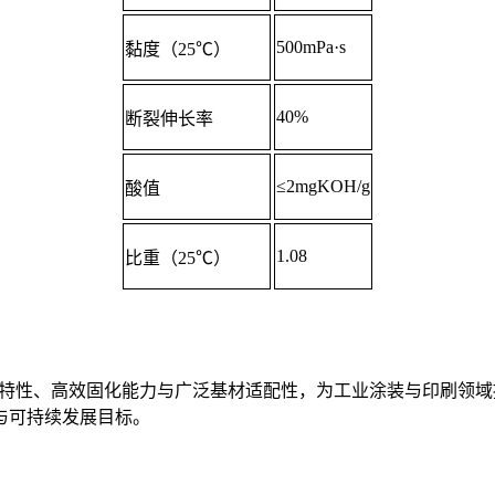
500mPa·s
黏度（25℃）
40%
断裂伸长率
≤2mgKOH/g
酸值
1.08
比重（25℃）
自消光特性、高效固化能力与广泛基材适配性，为工业涂装与印刷
与可持续发展目标。