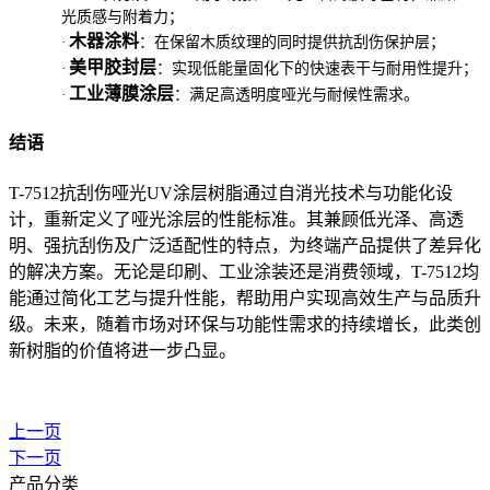
光质感与附着力；
木器涂料
·
：在保留木质纹理的同时提供抗刮伤保护层；
美甲胶封层
·
：实现低能量固化下的快速表干与耐用性提升；
工业薄膜涂层
·
：满足高透明度哑光与耐候性需求。
结语
T-7512抗刮伤哑光UV涂层树脂通过自消光技术与功能化设
计，重新定义了哑光涂层的性能标准。其兼顾低光泽、高透
明、强抗刮伤及广泛适配性的特点，为终端产品提供了差异化
的解决方案。无论是印刷、工业涂装还是消费领域，T-7512均
能通过简化工艺与提升性能，帮助用户实现高效生产与品质升
级。未来，随着市场对环保与功能性需求的持续增长，此类创
新树脂的价值将进一步凸显。
上一页
下一页
产品分类