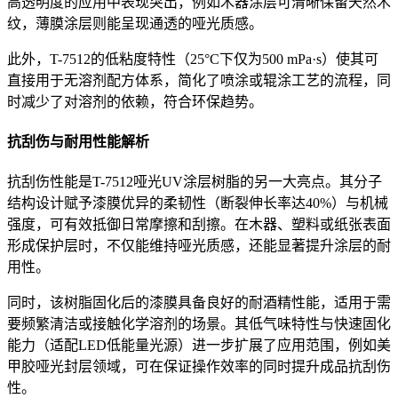
高透明度的应用中表现突出，例如木器涂层可清晰保留天然木
纹，薄膜涂层则能呈现通透的哑光质感。
此外，T-7512的低粘度特性（25°C下仅为500 mPa·s）使其可
直接用于无溶剂配方体系，简化了喷涂或辊涂工艺的流程，同
时减少了对溶剂的依赖，符合环保趋势。
抗刮伤与耐用性能解析
抗刮伤性能是T-7512哑光UV涂层树脂的另一大亮点。其分子
结构设计赋予漆膜优异的柔韧性（断裂伸长率达40%）与机械
强度，可有效抵御日常摩擦和刮擦。在木器、塑料或纸张表面
形成保护层时，不仅能维持哑光质感，还能显著提升涂层的耐
用性。
同时，该树脂固化后的漆膜具备良好的耐酒精性能，适用于需
要频繁清洁或接触化学溶剂的场景。其低气味特性与快速固化
能力（适配LED低能量光源）进一步扩展了应用范围，例如美
甲胶哑光封层领域，可在保证操作效率的同时提升成品抗刮伤
性。