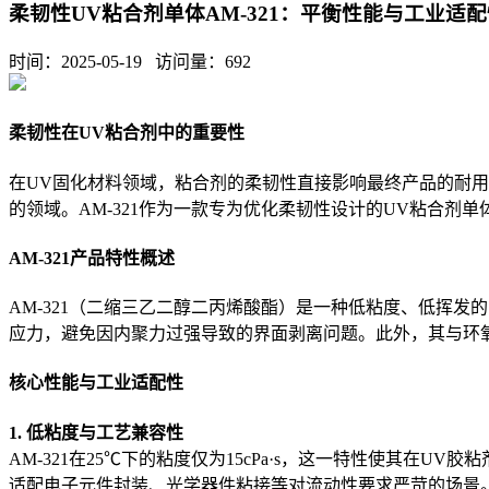
柔韧性UV粘合剂单体AM-321：平衡性能与工业适
时间：2025-05-19 访问量：
692
柔韧性在UV粘合剂中的重要性
在UV固化材料领域，粘合剂的柔韧性直接影响最终产品的耐
的领域。AM-321作为一款专为优化柔韧性设计的UV粘合
AM-321产品特性概述
AM-321（二缩三乙二醇二丙烯酸酯）是一种低粘度、低挥
应力，避免因内聚力过强导致的界面剥离问题。此外，其与环
核心性能与工业适配性
1. 低粘度与工艺兼容性
AM-321在25℃下的粘度仅为15cPa·s，这一特性使其
适配电子元件封装、光学器件粘接等对流动性要求严苛的场景