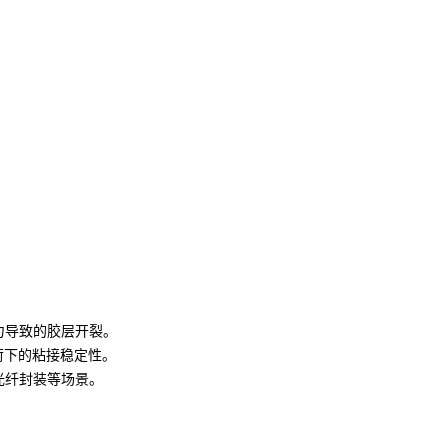
：
力导致的胶层开裂。
荷下的粘接稳定性。
光纤封装等场景。