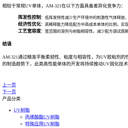
相较于常规UV单体，AM-321在以下方面具备差异化竞争力：
挥发性控制
·
：低挥发特性减少生产环境中的刺激性气体释放
经济性优化
·
：高稀释能力降低配方中高成本单体的比例，实
工艺宽容度
·
：宽范围的溶剂与树脂相容性，减少配方调试周
结语
AM-321通过精准平衡柔韧性、粘度与相容性，为UV胶粘
的制造趋势下，此类高性能单体的开发将持续推动UV固化技
上一页
下一页
产品分类
UV树脂
丙烯酸酯UV树脂
特殊应用UV树脂