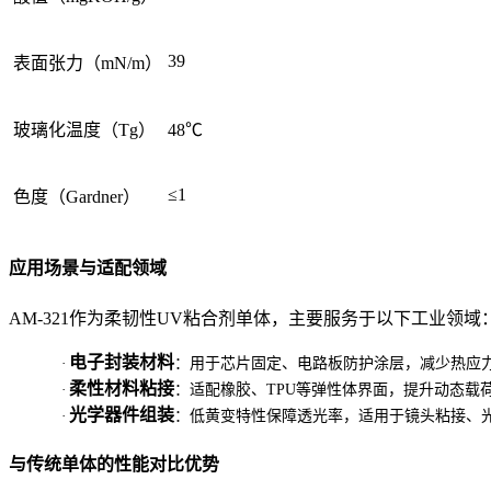
39
表面张力（mN/m）
玻璃化温度（Tg）
48℃
≤1
色度（Gardner）
应用场景与适配领域
AM-321作为柔韧性UV粘合剂单体，主要服务于以下工业领域
电子封装材料
·
：用于芯片固定、电路板防护涂层，减少热应
柔性材料粘接
·
：适配橡胶、TPU等弹性体界面，提升动态载
光学器件组装
·
：低黄变特性保障透光率，适用于镜头粘接、
与传统单体的性能对比优势