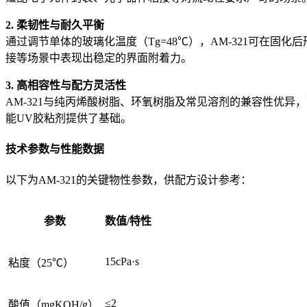
2. 柔韧性与耐久平衡
通过调节单体的玻璃化温度（Tg=48℃），AM-321可在
接等场景中表现出稳定的界面附着力。
3. 高相容性与配方灵活性
AM-321与纯丙烯酸树脂、环氧树脂及常见溶剂的兼容性优
能UV胶粘剂提供了基础。
技术参数与性能数据
以下为AM-321的关键物性参数，供配方设计参考：
参数
数值/特性
15cPa·s
粘度（25℃）
≤2
酸值（mgKOH/g）